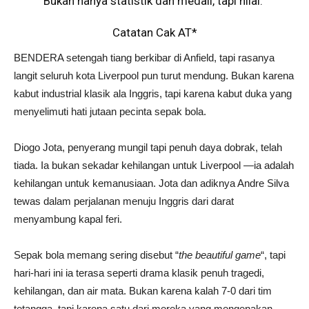
Bukan hanya statistik dan medali, tapi nilai.”
Catatan Cak AT*
BENDERA setengah tiang berkibar di Anfield, tapi rasanya
langit seluruh kota Liverpool pun turut mendung. Bukan karena
kabut industrial klasik ala Inggris, tapi karena kabut duka yang
menyelimuti hati jutaan pecinta sepak bola.
Diogo Jota, penyerang mungil tapi penuh daya dobrak, telah
tiada. Ia bukan sekadar kehilangan untuk Liverpool —ia adalah
kehilangan untuk kemanusiaan. Jota dan adiknya Andre Silva
tewas dalam perjalanan menuju Inggris dari darat
menyambung kapal feri.
Sepak bola memang sering disebut “
the beautiful game
“, tapi
hari-hari ini ia terasa seperti drama klasik penuh tragedi,
kehilangan, dan air mata. Bukan karena kalah 7-0 dari tim
tetangga, tapi karena satu dari mereka yang mengenakan