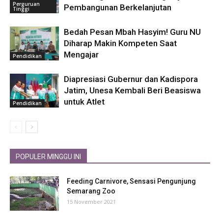
Perguruan
Pembangunan Berkelanjutan
Tinggi
Bedah Pesan Mbah Hasyim! Guru NU
Diharap Makin Kompeten Saat
Mengajar
Pendidikan
Diapresiasi Gubernur dan Kadispora
Jatim, Unesa Kembali Beri Beasiswa
untuk Atlet
Pendidikan
POPULER MINGGU INI
Feeding Carnivore, Sensasi Pengunjung
Semarang Zoo
15 November 2021