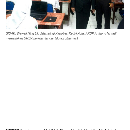
SIDAK: Wawali Ning Lik didampingi Kapolres Kediri Kota, AKBP Anthon Haryadi
memastikan UNBK berjalan lancar (duta.co/humas)