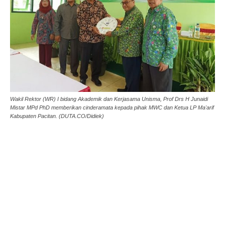
Wakil Rektor (WR) I bidang Akademik dan Kerjasama Unisma, Prof Drs H Junaidi
Mistar MPd PhD memberikan cinderamata kepada pihak MWC dan Ketua LP Ma'arif
Kabupaten Pacitan. (DUTA.CO/Didiek)