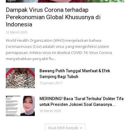
Opini
Dampak Virus Corona terhadap
Perekonomian Global Khususnya di
Indonesia
12 Maret 2020
World Health Organization (WHO) menjelaskan bahwa
Coronaviruses (Cov) adalah virus yang menginfeksi sistem
pernapasan. Infeksi virus ini disebut COVID-19. Virus Corona
menyebabkan penyakit flu...
Bawang Putih Tunggal Manfaat & Efek
Samping Bagi Tubuh
15 Januari 2017
MERINDING! Baca ‘Surat Terbuka’ Dokter Tifa
untuk Presiden Jokowi Soal Ganasnya...
18 Maret 2020
Muat lebih banyak