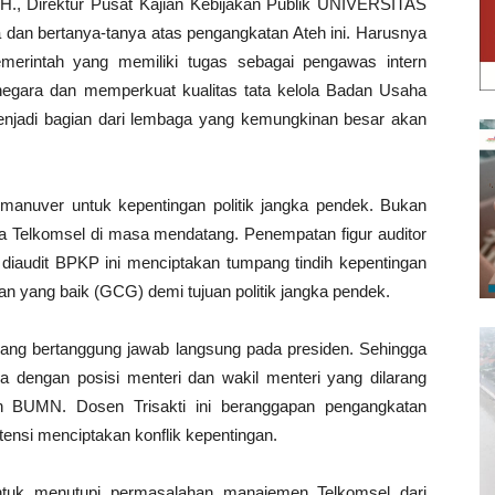
.H., Direktur Pusat Kajian Kebijakan Publik UNIVERSITAS
 dan bertanya-tanya atas pengangkatan Ateh ini. Harusnya
merintah yang memiliki tugas sebagai pengawas intern
 negara dan memperkuat kualitas tata kelola Badan Usaha
enjadi bagian dari lembaga yang kemungkinan besar akan
manuver untuk kepentingan politik jangka pendek. Bukan
erja Telkomsel di masa mendatang. Penempatan figur auditor
diaudit BPKP ini menciptakan tumpang tindih kepentingan
an yang baik (GCG) demi tujuan politik jangka pendek.
yang bertanggung jawab langsung pada presiden. Sehingga
a dengan posisi menteri dan wakil menteri yang dilarang
n BUMN. Dosen Trisakti ini beranggapan pengangkatan
otensi menciptakan konflik kepentingan.
untuk menutupi permasalahan manajemen Telkomsel dari