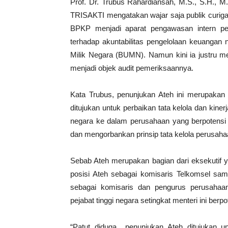
Prof. Dr. Trubus Rahardiansah, M.S., S.H., M
TRISAKTI mengatakan wajar saja publik curiga
BPKP menjadi aparat pengawasan intern pe
terhadap akuntabilitas pengelolaan keuangan
Milik Negara (BUMN). Namun kini ia justru m
menjadi objek audit pemeriksaannya.
Kata Trubus, penunjukan Ateh ini merupakan 
ditujukan untuk perbaikan tata kelola dan kin
negara ke dalam perusahaan yang berpotensi 
dan mengorbankan prinsip tata kelola perusaha
Sebab Ateh merupakan bagian dari eksekutif 
posisi Ateh sebagai komisaris Telkomsel sam
sebagai komisaris dan pengurus perusahaa
pejabat tinggi negara setingkat menteri ini berp
“Patut diduga penunjukan Ateh ditujukan 