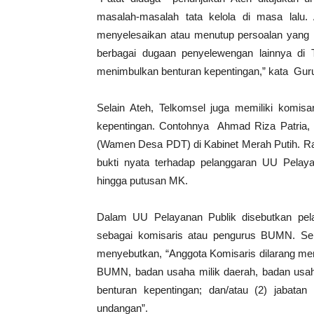
masalah-masalah tata kelola di masa lalu. 
menyelesaikan atau menutup persoalan yang 
berbagai dugaan penyelewengan lainnya di T
menimbulkan benturan kepentingan,” kata Guru
Selain Ateh, Telkomsel juga memiliki komisa
kepentingan. Contohnya Ahmad Riza Patria,
(Wamen Desa PDT) di Kabinet Merah Putih. Ran
bukti nyata terhadap pelanggaran UU Pela
hingga putusan MK.
Dalam UU Pelayanan Publik disebutkan pela
sebagai komisaris atau pengurus BUMN. Se
menyebutkan, “Anggota Komisaris dilarang mem
BUMN, badan usaha milik daerah, badan usaha
benturan kepentingan; dan/atau (2) jabatan
undangan”.