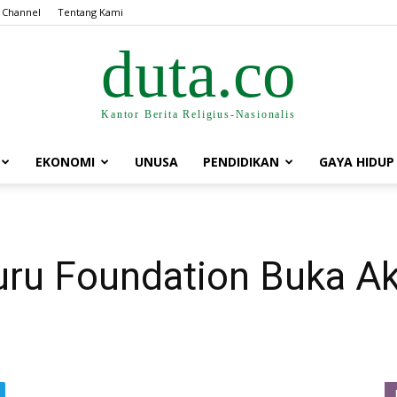
 Channel
Tentang Kami
duta.co
Kantor Berita Religius-Nasionalis
EKONOMI
UNUSA
PENDIDIKAN
GAYA HIDUP
uru Foundation Buka Aks