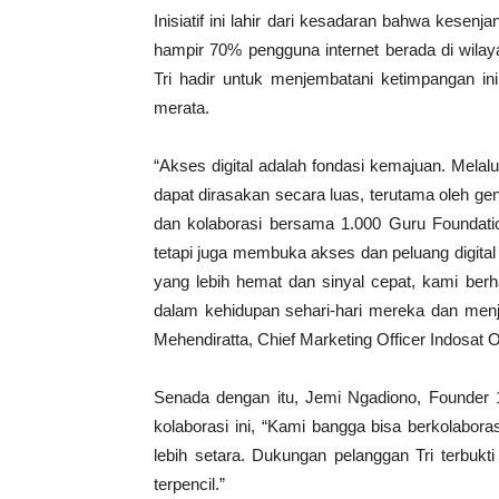
Inisiatif ini lahir dari kesadaran bahwa kesenja
hampir 70% pengguna internet berada di wilay
Tri hadir untuk menjembatani ketimpangan in
merata.
“Akses digital adalah fondasi kemajuan. Melalu
dapat dirasakan secara luas, terutama oleh ge
dan kolaborasi bersama 1.000 Guru Foundation,
tetapi juga membuka akses dan peluang digital
yang lebih hemat dan sinyal cepat, kami ber
dalam kehidupan sehari-hari mereka dan menj
Mehendiratta, Chief Marketing Officer Indosat 
Senada dengan itu, Jemi Ngadiono, Founder 
kolaborasi ini, “Kami bangga bisa berkolabor
lebih setara. Dukungan pelanggan Tri terbu
terpencil.”