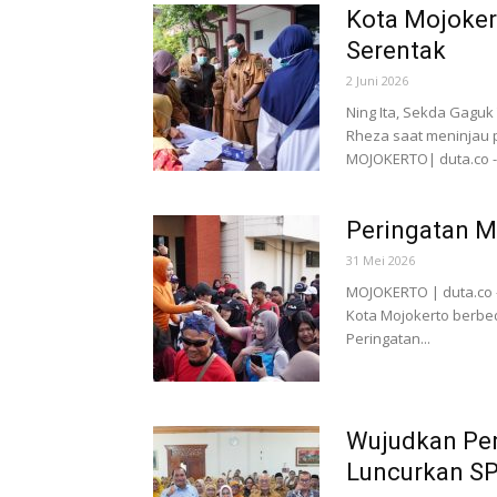
Kota Mojokert
Serentak
2 Juni 2026
Ning Ita, Sekda Gaguk
Rheza saat meninjau 
MOJOKERTO| duta.co -.
Peringatan M
31 Mei 2026
MOJOKERTO | duta.co -
Kota Mojokerto berbe
Peringatan...
Wujudkan Pen
Luncurkan S