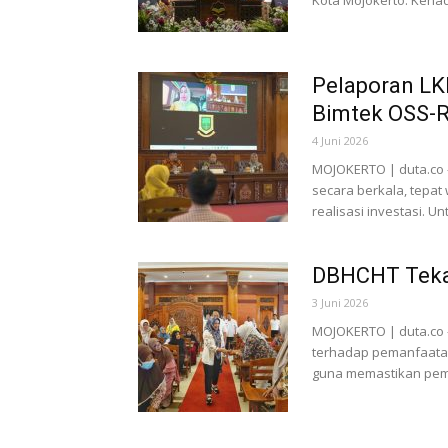
Kota Mojokerto. Keha
Pelaporan LK
Bimtek OSS-
4 Juni 2026
MOJOKERTO | duta.co 
secara berkala, tepat
realisasi investasi. Untu
DBHCHT Teka
3 Juni 2026
MOJOKERTO | duta.co 
terhadap pemanfaatan
guna memastikan pem