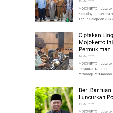
19 Mei 2026
MOJOKERTO | duta.co 
Kebudayaan secara re
Tahun Pelajaran 2026/2
Ciptakan Ling
Mojokerto In
Permukiman
14 Mei 2026
MOJOKERTO | duta.co 
Peraturan Daerah (Ra
terhadap Perumahan 
Beri Bantuan
Luncurkan P
13 Mei 2026
MOJOKERTO | duta.co