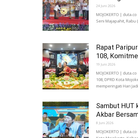
24 Juni 2026
MOJOKERTO | duta.co -
Seni Majapahit, Rabu (2
Rapat Paripu
108, Komitm
19 Juni 2026
MOJOKERTO | duta.co –
108, DPRD Kota Mojok
memperingati Hari Jadi.
Sambut HUT k
Akbar Bersa
8 Juni 2026
MOJOKERTO | duta.co -