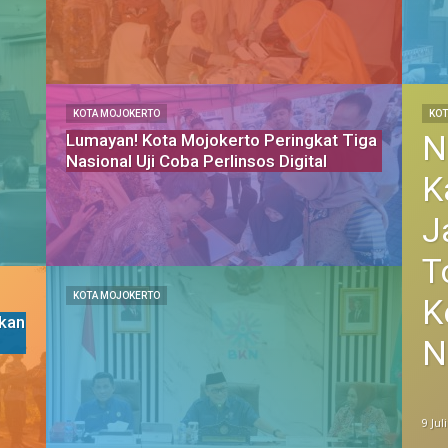
KOTA MOJOKERTO
KOT
N
Lumayan! Kota Mojokerto Peringkat Tiga
Nasional Uji Coba Perlinsos Digital
K
J
T
KOTA MOJOKERTO
K
kan
N
9 Jul