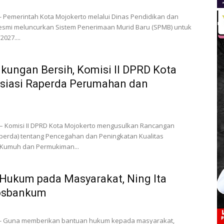
- Pemerintah Kota Mojokerto melalui Dinas Pendidikan dan
smi meluncurkan Sistem Penerimaan Murid Baru (SPMB) untuk
027....
kungan Bersih, Komisi II DPRD Kota
isiasi Raperda Perumahan dan
– Komisi II DPRD Kota Mojokerto mengusulkan Rancangan
perda) tentang Pencegahan dan Peningkatan Kualitas
Kumuh dan Permukiman...
 Hukum pada Masyarakat, Ning Ita
osbankum
 - Guna memberikan bantuan hukum kepada masyarakat,