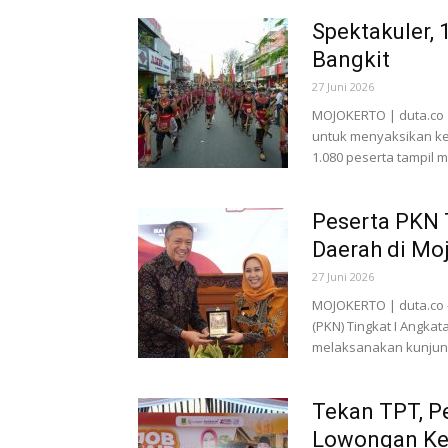
Spektakuler, 
Bangkit
27 Juni 2026
MOJOKERTO | duta.co -
untuk menyaksikan ke
1.080 peserta tampil 
Peserta PKN T
Daerah di Moj
27 Juni 2026
MOJOKERTO | duta.co 
(PKN) Tingkat I Angka
melaksanakan kunjung
Tekan TPT, P
Lowongan Ke