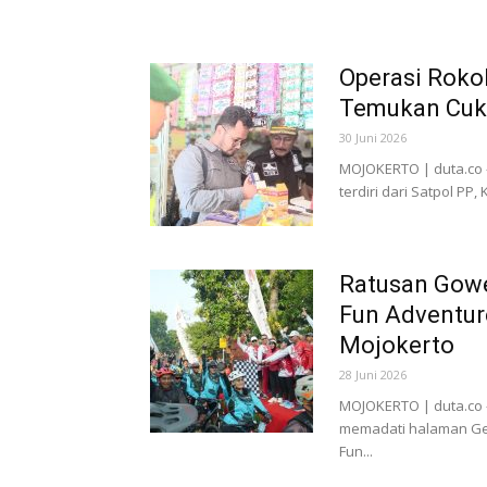
Operasi Rokok
Temukan Cuk
30 Juni 2026
MOJOKERTO | duta.co 
terdiri dari Satpol P
Ratusan Gowe
Fun Adventure
Mojokerto
28 Juni 2026
MOJOKERTO | duta.co 
memadati halaman Ged
Fun...