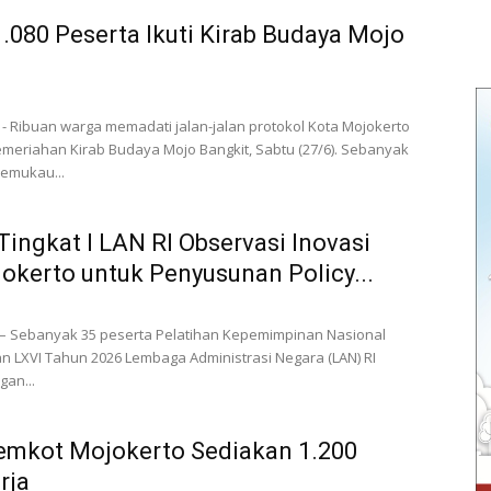
1.080 Peserta Ikuti Kirab Budaya Mojo
 Ribuan warga memadati jalan-jalan protokol Kota Mojokerto
meriahan Kirab Budaya Mojo Bangkit, Sabtu (27/6). Sebanyak
memukau...
ingkat I LAN RI Observasi Inovasi
okerto untuk Penyusunan Policy...
– Sebanyak 35 peserta Pelatihan Kepemimpinan Nasional
tan LXVI Tahun 2026 Lembaga Administrasi Negara (LAN) RI
an...
emkot Mojokerto Sediakan 1.200
rja