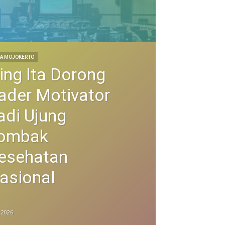
A MOJOKERTO
ing Ita Dorong
ader Motivator
adi Ujung
ombak
esehatan
asional
i 2026