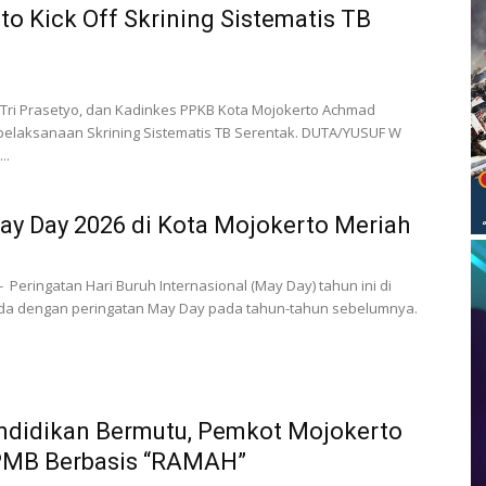
o Kick Off Skrining Sistematis TB
 Tri Prasetyo, dan Kadinkes PPKB Kota Mojokerto Achmad
pelaksanaan Skrining Sistematis TB Serentak. DUTA/YUSUF W
..
ay Day 2026 di Kota Mojokerto Meriah
 Peringatan Hari Buruh Internasional (May Day) tahun ini di
da dengan peringatan May Day pada tahun-tahun sebelumnya.
didikan Bermutu, Pemkot Mojokerto
PMB Berbasis “RAMAH”