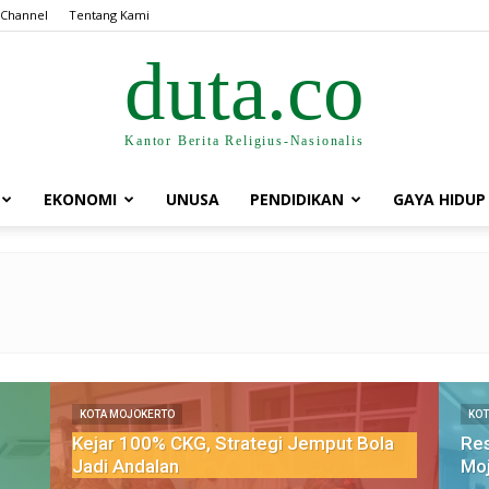
 Channel
Tentang Kami
duta.co
Kantor Berita Religius-Nasionalis
EKONOMI
UNUSA
PENDIDIKAN
GAYA HIDUP
KOTA MOJOKERTO
KOT
Kejar 100% CKG, Strategi Jemput Bola
Res
Jadi Andalan
Mo