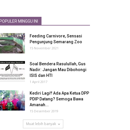
POPULER MINGGU INI
Feeding Carnivore, Sensasi
Pengunjung Semarang Zoo
15 November 2021
Soal Bendera Rasulullah, Gus
Nadir: Jangan Mau Dibohongi
ISIS dan HTI
1 April 2017
Kediri Lagi‼ Ada Apa Ketua DPP
PDIP Datang? Semoga Bawa
Amanah...
15 Desember 2019
Muat lebih banyak