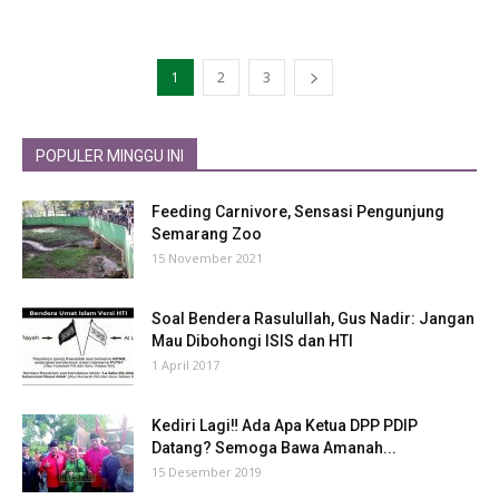
1
2
3
POPULER MINGGU INI
Feeding Carnivore, Sensasi Pengunjung
Semarang Zoo
15 November 2021
Soal Bendera Rasulullah, Gus Nadir: Jangan
Mau Dibohongi ISIS dan HTI
1 April 2017
Kediri Lagi‼ Ada Apa Ketua DPP PDIP
Datang? Semoga Bawa Amanah...
15 Desember 2019