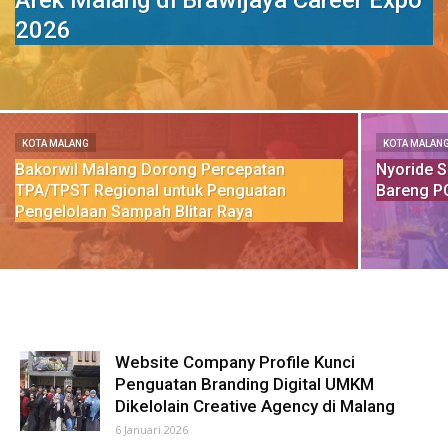
Arek Malang di Brawijaya Career Expo
2026
KOTA MALANG
KOTA MALAN
Bakorwil Malang Dorong Percepatan
Nyoride 
TPA/TPST Regional untuk Penguatan
Bareng P
Pengelolaan Sampah Blitar Raya
Website Company Profile Kunci
Penguatan Branding Digital UMKM
Dikelolain Creative Agency di Malang
6 Januari 2026