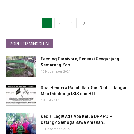
1
2
3
POPULER MINGGU INI
Feeding Carnivore, Sensasi Pengunjung
Semarang Zoo
15 November 2021
Soal Bendera Rasulullah, Gus Nadir: Jangan
Mau Dibohongi ISIS dan HTI
1 April 2017
Kediri Lagi‼ Ada Apa Ketua DPP PDIP
Datang? Semoga Bawa Amanah...
15 Desember 2019