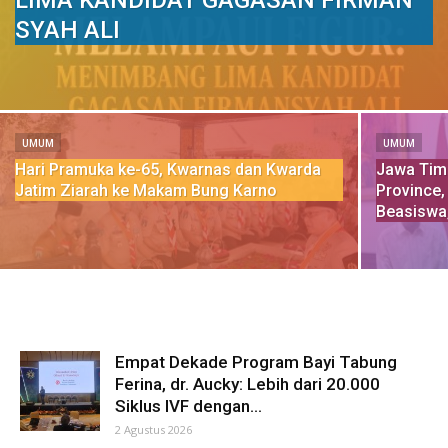
LIMA KANDIDAT GAGASAN FIRMAN
SYAH ALI
UMUM
UMUM
Hari Pramuka ke-65, Kwarnas dan Kwarda
Jawa Timu
Jatim Ziarah ke Makam Bung Karno
Province,
Beasiswa
Empat Dekade Program Bayi Tabung
Ferina, dr. Aucky: Lebih dari 20.000
Siklus IVF dengan...
2 Agustus 2026