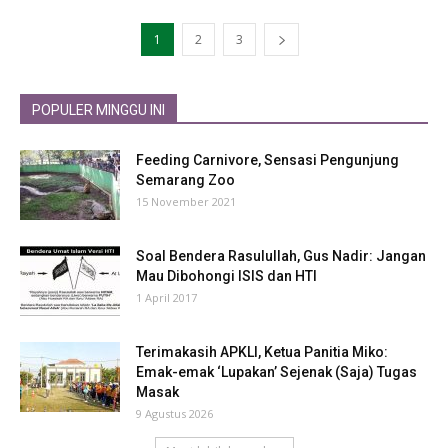
1
2
3
POPULER MINGGU INI
Feeding Carnivore, Sensasi Pengunjung
Semarang Zoo
15 November 2021
Soal Bendera Rasulullah, Gus Nadir: Jangan
Mau Dibohongi ISIS dan HTI
1 April 2017
Terimakasih APKLI, Ketua Panitia Miko:
Emak-emak ‘Lupakan’ Sejenak (Saja) Tugas
Masak
9 Agustus 2026