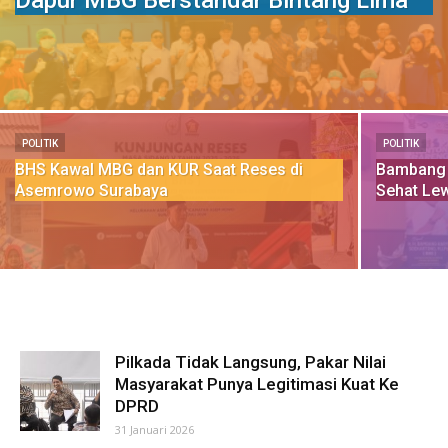
Dapur MBG Berstandar Bintang Lima
POLITIK
POLITIK
BHS Kawal MBG dan KUR Saat Reses di
Bambang 
Asemrowo Surabaya
Sehat Le
Pilkada Tidak Langsung, Pakar Nilai
Masyarakat Punya Legitimasi Kuat Ke
DPRD
31 Januari 2026