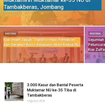
Muktamirin Muktamar ke-35 NU di
Tambakberas, Jombang
NASIONAL
NASIONAL
Kiai Imam Jazuli: Transformasi Pemikiran
Sejumlah
dan Gerakan Kunci Kejayaan Abad Kedua NU
Peluncura
Kiai Zulf
3.000 Kasur dan Bantal Peserta
Muktamar NU ke-35 Tiba di
Tambakberas
5 Agustus 2026