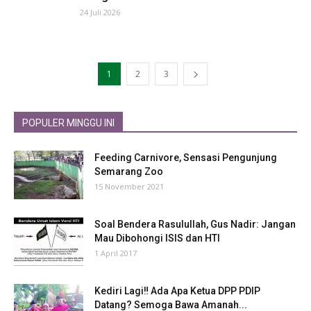
24 Juli 2026
1
2
3
POPULER MINGGU INI
Feeding Carnivore, Sensasi Pengunjung
Semarang Zoo
15 November 2021
Soal Bendera Rasulullah, Gus Nadir: Jangan
Mau Dibohongi ISIS dan HTI
1 April 2017
Kediri Lagi‼ Ada Apa Ketua DPP PDIP
Datang? Semoga Bawa Amanah...