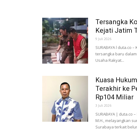
Tersangka Ko
Kejati Jatim
9 Juli 2026
SURABAYA l duta.co – 
tersangka baru dalam
Usaha Rakyat...
Kuasa Hukum
Terakhir ke 
Rp104 Miliar
3 Juli 2026
SURABAYA | duta.co –
M.H., melayangkan sur
Surabaya terkait belu