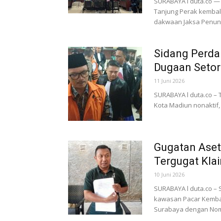
SURABAYA l duta.co —
Tanjung Perak kembal
dakwaan Jaksa Penuntu
Sidang Perda
Dugaan Setora
11 Juni 2026
SURABAYA l duta.co – 
Kota Madiun nonaktif, 
Gugatan Aset
Tergugat Kla
10 Juni 2026
SURABAYA l duta.co –
kawasan Pacar Kemban
Surabaya dengan Nomo