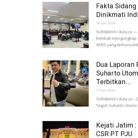
Fakta Sidang
Dinikmati Ind
18 Juni 2026
SURABAYA l duta.co —
kembali mengungkap s
APBS yang terkonsolida
Dua Laporan 
Suharto Utom
Terbitkan...
17 Juni 2026
SURABAYA l duta.co – 
Teguh Suharto Utomo di
Kejati Jatim 
CSR PT PJU