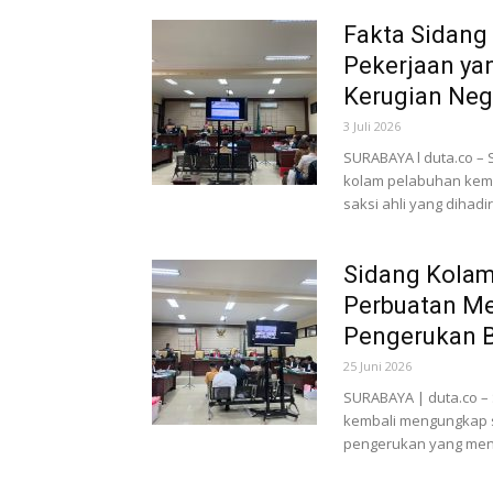
Fakta Sidang
Pekerjaan ya
Kerugian Neg
3 Juli 2026
SURABAYA l duta.co –
kolam pelabuhan kemb
saksi ahli yang dihadir
Sidang Kolam
Perbuatan M
Pengerukan B
25 Juni 2026
SURABAYA | duta.co –
kembali mengungkap s
pengerukan yang menja