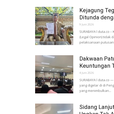
Kejagung Teg
Ditunda deng
9 Juni 2026
SURABAYA l duta.co 
(Legal Opinion) tida
pelaksanaan putusan 
Dakwaan Patu
Keuntungan T
4 Juni 2026
SURABAYA l duta.co —
yang digelar di di Pe
yang menimbulkan...
Sidang Lanju