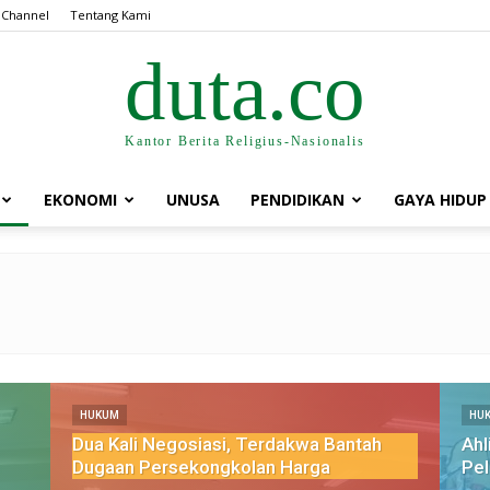
 Channel
Tentang Kami
duta.co
Kantor Berita Religius-Nasionalis
EKONOMI
UNUSA
PENDIDIKAN
GAYA HIDUP
HUKUM
HU
Dua Kali Negosiasi, Terdakwa Bantah
Ahl
Dugaan Persekongkolan Harga
Pel