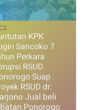
KUM
untutan KPK
ugiri Sancoko 7
ahun Perkara
orupsi RSUD
onorogo Suap
royek RSUD dr.
arjono Jual beli
abatan Ponorogo
li 2026