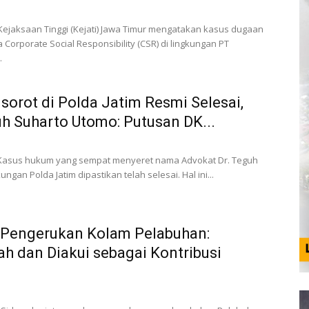
Kejaksaan Tinggi (Kejati) Jawa Timur mengatakan kasus dugaan
orporate Social Responsibility (CSR) di lingkungan PT
.
sorot di Polda Jatim Resmi Selesai,
h Suharto Utomo: Putusan DK...
 Kasus hukum yang sempat menyeret nama Advokat Dr. Teguh
ngan Polda Jatim dipastikan telah selesai. Hal ini...
 Pengerukan Kolam Pelabuhan:
h dan Diakui sebagai Kontribusi