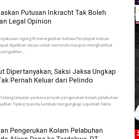
askan Putusan Inkracht Tak Boleh
an Legal Opinion
– Kejaksaan Agung RI menegaskan bahwa Pendapat Hukum
k dapat dijadikan dasar untuk menunda maupun menghambat
pengadilan...
t Dipertanyakan, Saksi Jaksa Ungkap
ak Pernah Keluar dari Pelindo
 Sidang lanjutan perkara proyek pengerukan kolam pelabuhan
ngadilan Tipikor Juanda kembali mengungkap sejumlah fakta
tan Pengerukan Kolam Pelabuhan