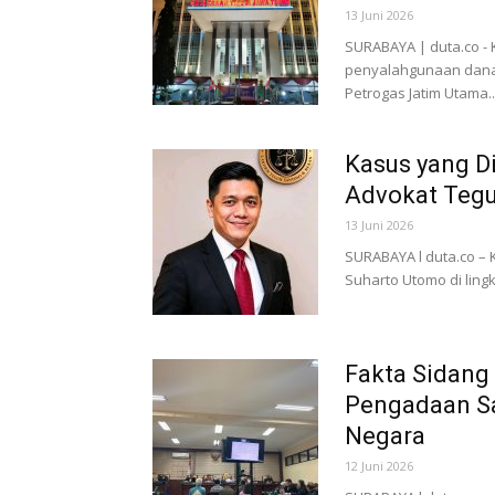
13 Juni 2026
SURABAYA | duta.co - 
penyalahgunaan dana C
Petrogas Jatim Utama..
Kasus yang Di
Advokat Tegu
13 Juni 2026
SURABAYA l duta.co –
Suharto Utomo di lingku
Fakta Sidang
Pengadaan Sa
Negara
12 Juni 2026