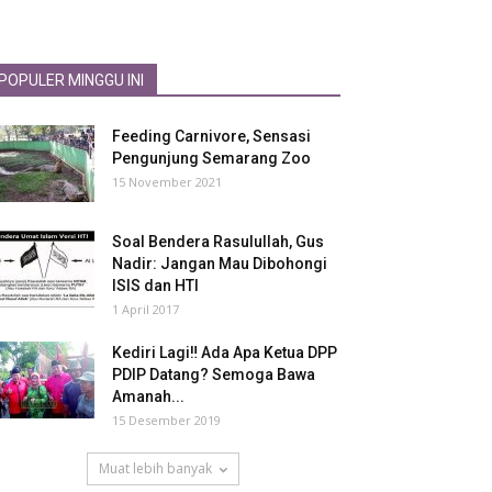
POPULER MINGGU INI
Feeding Carnivore, Sensasi
Pengunjung Semarang Zoo
15 November 2021
Soal Bendera Rasulullah, Gus
Nadir: Jangan Mau Dibohongi
ISIS dan HTI
1 April 2017
Kediri Lagi‼ Ada Apa Ketua DPP
PDIP Datang? Semoga Bawa
Amanah...
15 Desember 2019
Muat lebih banyak