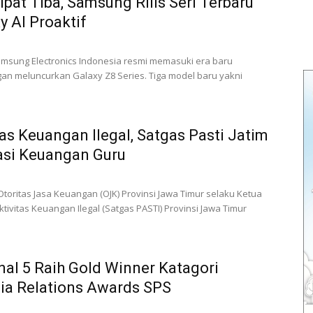
ipat Tiba, Samsung Rilis Seri Terbaru
 AI Proaktif
amsung Electronics Indonesia resmi memasuki era baru
an meluncurkan Galaxy Z8 Series. Tiga model baru yakni
as Keuangan Ilegal, Satgas Pasti Jatim
rasi Keuangan Guru
Otoritas Jasa Keuangan (OJK) Provinsi Jawa Timur selaku Ketua
ivitas Keuangan Ilegal (Satgas PASTI) Provinsi Jawa Timur
al 5 Raih Gold Winner Katagori
a Relations Awards SPS