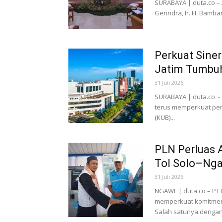
SURABAYA | duta.co – A
Gerindra, Ir. H. Bamb
Perkuat Siner
Jatim Tumbuh
31 Juli 2026
SURABAYA | duta.co -
terus memperkuat pe
(KUB)...
PLN Perluas A
Tol Solo–Ng
31 Juli 2026
NGAWI | duta.co – PT P
memperkuat komitmenn
Salah satunya dengan.