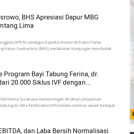
srowo, BHS Apresiasi Dapur MBG
intang Lima
nggota DPR RI sekaligus Kapoksi Komisi VII Fraksi Partai
bang Haryo Soekartono (BHS), melakukan kunjungan mendadak
 Program Bayi Tabung Ferina, dr.
dari 20.000 Siklus IVF dengan...
RSIA Ferina Surabaya memperingati 40 tahun perjalanan
abung (In Vitro Fertilization/IVF) melalui seminar awam bertajuk
EBITDA, dan Laba Bersih Normalisasi