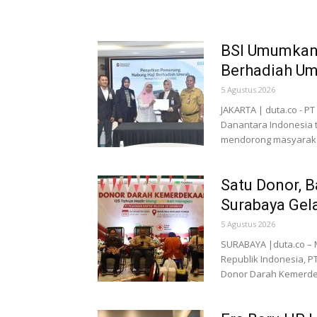
BSI Umumkan
Berhadiah Um
5 Agustus 2026
JAKARTA | duta.co - PT
Danantara Indonesia 
mendorong masyaraka
Satu Donor, B
Surabaya Gela
5 Agustus 2026
SURABAYA |duta.co – 
Republik Indonesia, P
Donor Darah Kemerde