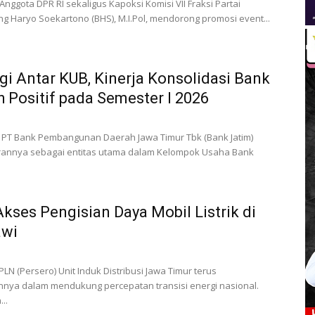
nggota DPR RI sekaligus Kapoksi Komisi VII Fraksi Partai
ang Haryo Soekartono (BHS), M.I.Pol, mendorong promosi event...
gi Antar KUB, Kinerja Konsolidasi Bank
 Positif pada Semester I 2026
 PT Bank Pembangunan Daerah Jawa Timur Tbk (Bank Jatim)
rannya sebagai entitas utama dalam Kelompok Usaha Bank
kses Pengisian Daya Mobil Listrik di
awi
LN (Persero) Unit Induk Distribusi Jawa Timur terus
ya dalam mendukung percepatan transisi energi nasional.
..