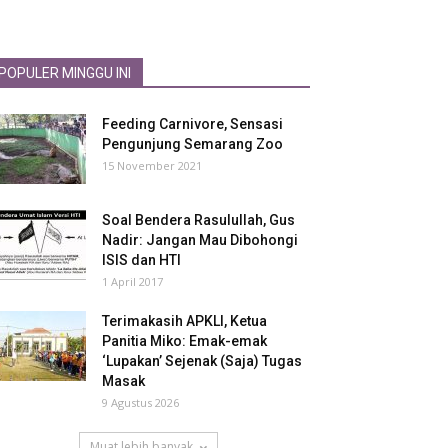
POPULER MINGGU INI
Feeding Carnivore, Sensasi
Pengunjung Semarang Zoo
15 November 2021
Soal Bendera Rasulullah, Gus
Nadir: Jangan Mau Dibohongi
ISIS dan HTI
1 April 2017
Terimakasih APKLI, Ketua
Panitia Miko: Emak-emak
‘Lupakan’ Sejenak (Saja) Tugas
Masak
9 Agustus 2026
Muat lebih banyak