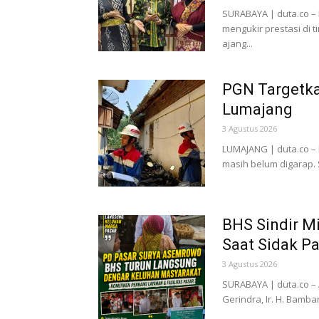
SURABAYA | duta.co – 
mengukir prestasi di 
ajang...
PGN Targetka
Lumajang
3 Agustus 2026
LUMAJANG | duta.co – 
masih belum digarap. S
BHS Sindir M
Saat Sidak P
3 Agustus 2026
SURABAYA | duta.co – A
Gerindra, Ir. H. Bamba