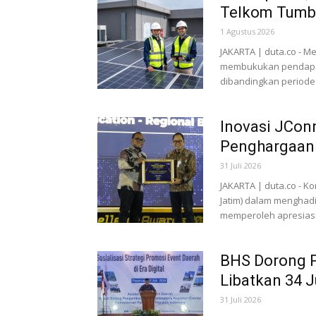
Telkom Tumbu
1 Agustus 2026
JAKARTA | duta.co - M
membukukan pendapata
dibandingkan periode
Inovasi JCon
Penghargaan 
31 Juli 2026
JAKARTA | duta.co - 
Jatim) dalam menghadi
memperoleh apresiasi. 
BHS Dorong P
Libatkan 34 
31 Juli 2026