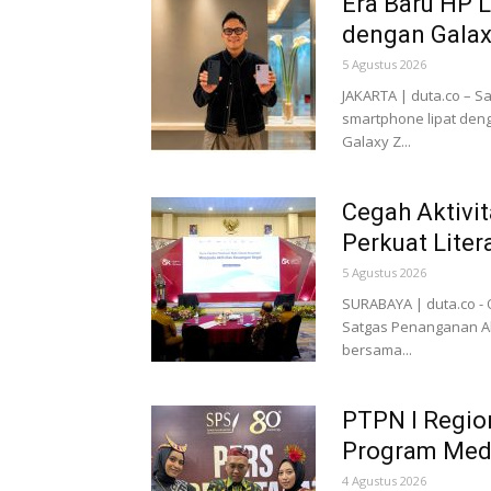
Era Baru HP L
dengan Galaxy
5 Agustus 2026
JAKARTA | duta.co – S
smartphone lipat deng
Galaxy Z...
Cegah Aktivit
Perkuat Lite
5 Agustus 2026
SURABAYA | duta.co - 
Satgas Penanganan Akt
bersama...
PTPN I Region
Program Medi
4 Agustus 2026