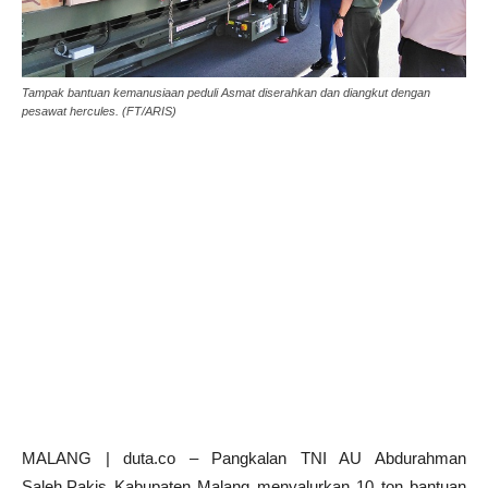
Tampak bantuan kemanusiaan peduli Asmat diserahkan dan diangkut dengan
pesawat hercules. (FT/ARIS)
MALANG | duta.co – Pangkalan TNI AU Abdurahman
Saleh,Pakis Kabupaten Malang menyalurkan 10 ton bantuan