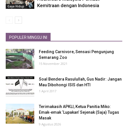
Kemitraan dengan Indonesia
Gaya Hidup
POPULER MINGGU INI
Feeding Carnivore, Sensasi Pengunjung
Semarang Zoo
15 November 2021
Soal Bendera Rasulullah, Gus Nadir: Jangan
Mau Dibohongi ISIS dan HTI
1 April 2017
Terimakasih APKLI, Ketua Panitia Miko:
Emak-emak ‘Lupakan’ Sejenak (Saja) Tugas
Masak
9 Agustus 2026