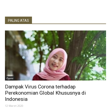
PALING ATAS
Opini
Dampak Virus Corona terhadap
Perekonomian Global Khususnya di
Indonesia
12 Maret 2020