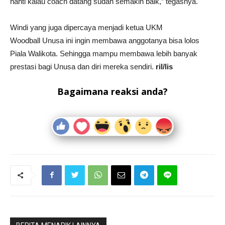
nanti kalau coach datang sudah semakin baik,” tegasnya.
Windi yang juga dipercaya menjadi ketua UKM
Woodball Unusa ini ingin membawa anggotanya bisa lolos
Piala Walikota. Sehingga mampu membawa lebih banyak
prestasi bagi Unusa dan diri mereka sendiri.
ril/lis
Bagaimana reaksi anda?