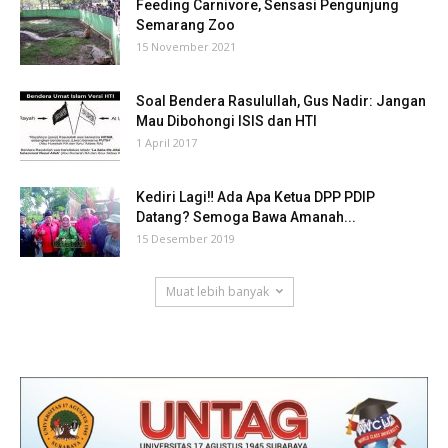
Feeding Carnivore, Sensasi Pengunjung
Semarang Zoo
15 November 2021
Soal Bendera Rasulullah, Gus Nadir: Jangan
Mau Dibohongi ISIS dan HTI
1 April 2017
Kediri Lagi‼ Ada Apa Ketua DPP PDIP
Datang? Semoga Bawa Amanah...
15 Desember 2019
Muat lebih banyak