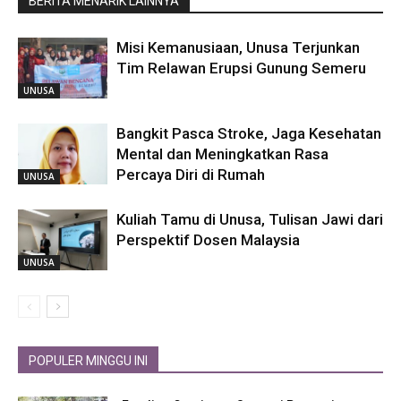
BERITA MENARIK LAINNYA
Misi Kemanusiaan, Unusa Terjunkan
Tim Relawan Erupsi Gunung Semeru
UNUSA
Bangkit Pasca Stroke, Jaga Kesehatan
Mental dan Meningkatkan Rasa
Percaya Diri di Rumah
UNUSA
Kuliah Tamu di Unusa, Tulisan Jawi dari
Perspektif Dosen Malaysia
UNUSA
POPULER MINGGU INI