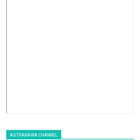
ASTRANAWA CHANNEL