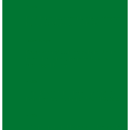
Politik
KPU Jatim: Coblosan Ulang di Magetan
Digelar 22 Maret, semua KPPS…
Dalam Negeri
Kecelakaan Motor, Bendahara Umum
Partai Demokrat, Renville Antonio
Meninggal Dunia
Politik
TPP: Khofifah-Emil Menang 60,41%
Data Real Count dari 51.940 TPS, 85.5…
Politik
TPS Rumah Emil Dardak di Trenggalek