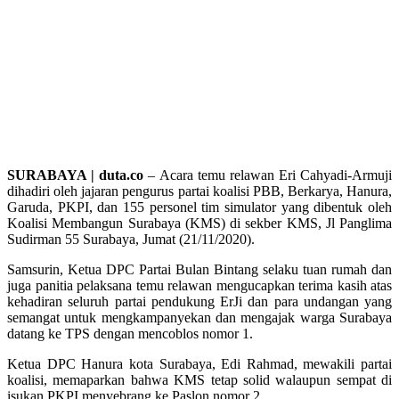
SURABAYA | duta.co
– Acara temu relawan Eri Cahyadi-Armuji
dihadiri oleh jajaran pengurus partai koalisi PBB, Berkarya, Hanura,
Garuda, PKPI, dan 155 personel tim simulator yang dibentuk oleh
Koalisi Membangun Surabaya (KMS) di sekber KMS, Jl Panglima
Sudirman 55 Surabaya, Jumat (21/11/2020).
Samsurin, Ketua DPC Partai Bulan Bintang selaku tuan rumah dan
juga panitia pelaksana temu relawan mengucapkan terima kasih atas
kehadiran seluruh partai pendukung ErJi dan para undangan yang
semangat untuk mengkampanyekan dan mengajak warga Surabaya
datang ke TPS dengan mencoblos nomor 1.
Ketua DPC Hanura kota Surabaya, Edi Rahmad, mewakili partai
koalisi, memaparkan bahwa KMS tetap solid walaupun sempat di
isukan PKPI menyebrang ke Paslon nomor 2.