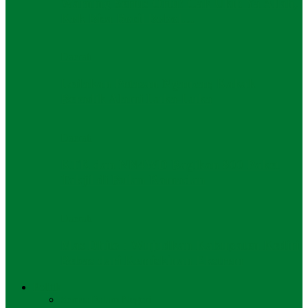
Warning Serius Ortu! Cak Ukil: Ya Allah,
Kok Bisa Bocil Bobol…
Daerah
Ledakan Petasan Ngancar, Kakak
Beradik Alami Luka-Luka
Daerah
KTK dan NN4WD Bagikan 800 Paket
Takjil di Bulan Ramadan
Daerah
Mas Dhito : Wujudkan Kabupaten Kediri
Bebas dari Kemiskinan Ekstrem
Politik
Semua
Dalam Negeri