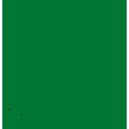
Gaya Hidup
BPOM : Isu di Medsos Tidak Benar soal
Produk Ratansha Gunakan…
Gaya Hidup
Jangan Salah Pilih Susu Kambing,
Etawalin Solusi Lebih Kuat Kejar Sehat
Gaya Hidup
Artotel Ts Suites Surabaya Gelap Satu
Jam, Terang Untuk Bumi
Religi
Semua
Mutiara Hati
Pondok Pesantren
Religi