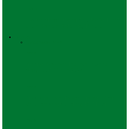
Hukum
Ribuan Massa Aliansi Anti Mafia Tanah
Jatim Demo di Sidoarjo, Tuntut…
Ekonomi
Semua
Bisnis
UMKM
Bisnis
Kinerja Kawasan Industri Intiland
Menguat di Tahun 2024
Bisnis
PLN Nusantara Power Pastikan Kesiapan
Unit Pembangkit Jelang Idul Fitri
Bisnis