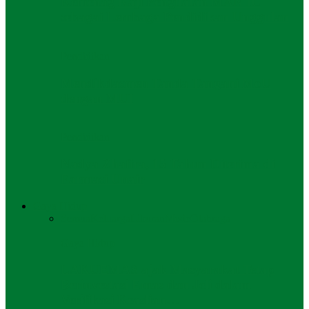
Kemenag Kaji Penguatan MAN IC
sebagai Lembaga Pendidikan Unggulan
Pendidikan
Mendikdasmen Tanda Tangani MoU
dengan MUI
Pendidikan
Nadya Zhafira, 15 Tahun Diterima di
Farmasi Unair
Gaya Hidup
Semua
Keluarga
Liburan
Mode
Olahraga
Gaya Hidup
LAKUEMAS ajak Masyarakat Tetap
Berinvestasi Emas dan Jeli dalam
Verifikasi Keaslian…