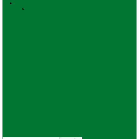
Kolom
Semua
Opini
Profil
Sosok dan Kiprah
Spektrum
Internasional
Lebih Dekat dengan Anak-anak Palestina
di Pengungsian Distric Zarqo
Kolom
Solusi Antrean Panjang Pergi Haji
Kolom
ZAKAT UNTUK UMAT
Kolom
BEREBUT CAHAYA ALQURAN