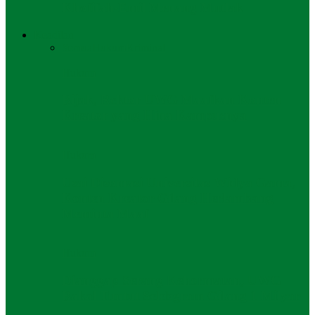
Khofifah-Emil Menang Mutlak
Keadilan
Semua
Hukum
Kriminal
Hukum
Bijak, Rektor UWG Maafkan Konten
Kreator yang Hina Kampusnya
Hukum
Usai Disomasi Universitas Widya Gama,
Konten Kreator Gilang Herlambang
Meminta Maaf
Hukum
Dianggap Serang Kehormatan, UWG
Bakal Tuntut Selebgram Gilang 1 Milyar