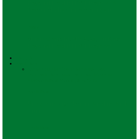
Regional Head PTPN 1 Regional 4 :
Peserta Mudik Gratis Meningkat…
Bisnis
Mudik Gratis BUMN 2025, Ini Kata
Regional Head PTPN 1 Regional…
UNUSA
Pendidikan
Semua
Kebijakan
Pendidikan Anak Usia
Dini
Pendidikan Dasar
Pendidikan Menengah
Atas
Pendidikan Menengah Pertama
Pendidikan
Untag Surabaya Terima Bus dari Bank
Jatim
Pendidikan