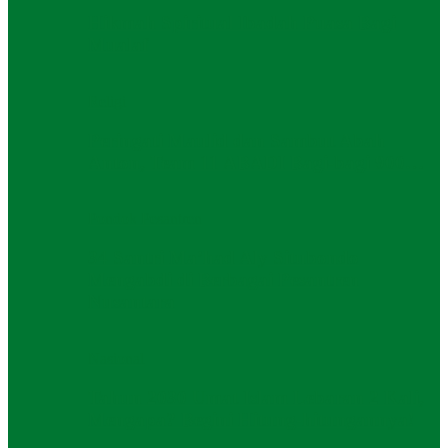
Hikmah Spiritual Ibadah Puasa Bagi
Mualaf
Religi
Peringati Maulid dan Sambut Abah
Anton, Team 11 ABADI Bagi-bagi 900…
Pondok Pesantren
34 Santri Ma’had Aly Situbondo
Mengabdi di Berbagai Pesantren
Nusantara
Nasional
Tahun 2030 Umat Islam Lebaran 2 Kali,
Mengapa? Begini Hitung-hitungannya!