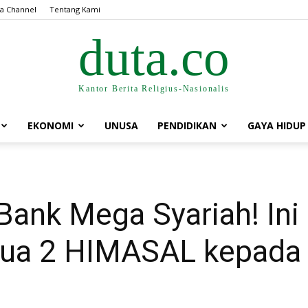
a Channel
Tentang Kami
duta.co
Kantor Berita Religius-Nasionalis
EKONOMI
UNUSA
PENDIDIKAN
GAYA HIDUP
 Bank Mega Syariah! In
etua 2 HIMASAL kepad