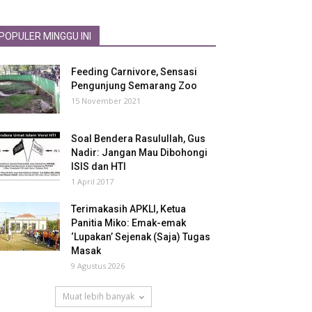
POPULER MINGGU INI
Feeding Carnivore, Sensasi
Pengunjung Semarang Zoo
15 November 2021
Soal Bendera Rasulullah, Gus
Nadir: Jangan Mau Dibohongi
ISIS dan HTI
1 April 2017
Terimakasih APKLI, Ketua
Panitia Miko: Emak-emak
‘Lupakan’ Sejenak (Saja) Tugas
Masak
9 Agustus 2026
Muat lebih banyak