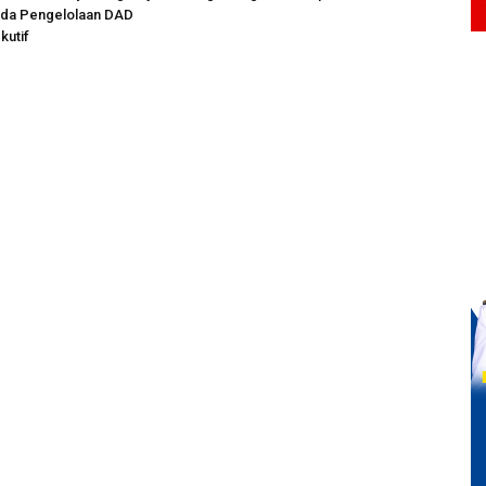
rda Pengelolaan DAD
kutif