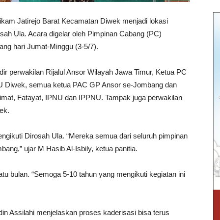
kam Jatirejo Barat Kecamatan Diwek menjadi lokasi
ah Ula. Acara digelar oleh Pimpinan Cabang (PC)
g hari Jumat-Minggu (3-5/7).
ir perwakilan Rijalul Ansor Wilayah Jawa Timur, Ketua PC
U Diwek, semua ketua PAC GP Ansor se-Jombang dan
imat, Fatayat, IPNU dan IPPNU. Tampak juga perwakilan
ek.
gikuti Dirosah Ula. “Mereka semua dari seluruh pimpinan
g,” ujar M Hasib Al-Isbily, ketua panitia.
u bulan. “Semoga 5-10 tahun yang mengikuti kegiatan ini
n Assilahi menjelaskan proses kaderisasi bisa terus