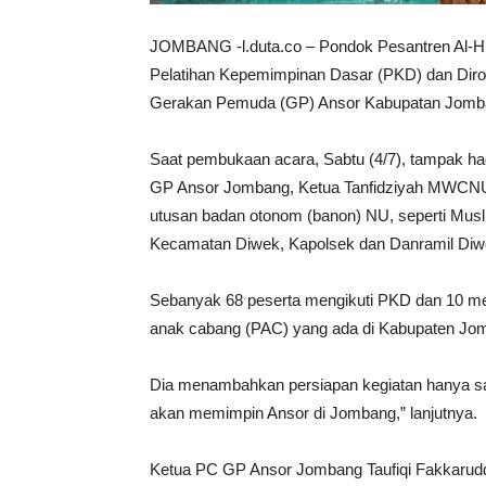
JOMBANG -l.duta.co – Pondok Pesantren Al-Hi
Pelatihan Kepemimpinan Dasar (PKD) dan Diros
Gerakan Pemuda (GP) Ansor Kabupatan Jomban
Saat pembukaan acara, Sabtu (4/7), tampak had
GP Ansor Jombang, Ketua Tanfidziyah MWCN
utusan badan otonom (banon) NU, seperti Musl
Kecamatan Diwek, Kapolsek dan Danramil Diw
Sebanyak 68 peserta mengikuti PKD dan 10 men
anak cabang (PAC) yang ada di Kabupaten Jomban
Dia menambahkan persiapan kegiatan hanya sat
akan memimpin Ansor di Jombang,” lanjutnya.
Ketua PC GP Ansor Jombang Taufiqi Fakkaruddi