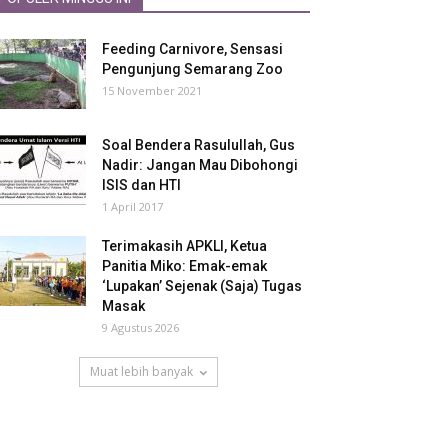
Feeding Carnivore, Sensasi
Pengunjung Semarang Zoo
15 November 2021
Soal Bendera Rasulullah, Gus
Nadir: Jangan Mau Dibohongi
ISIS dan HTI
1 April 2017
Terimakasih APKLI, Ketua
Panitia Miko: Emak-emak
‘Lupakan’ Sejenak (Saja) Tugas
Masak
9 Agustus 2026
Muat lebih banyak