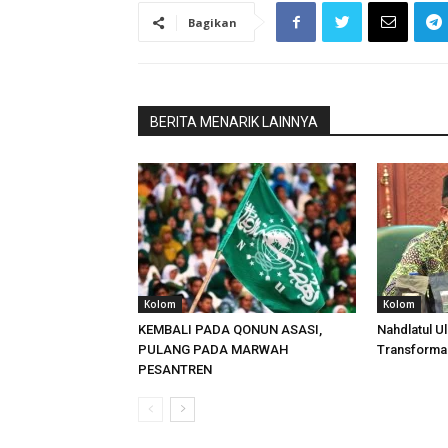
Bagikan
BERITA MENARIK LAINNYA
Kolom
Kolom
KEMBALI PADA QONUN ASASI,
Nahdlatul U
PULANG PADA MARWAH
Transformas
PESANTREN