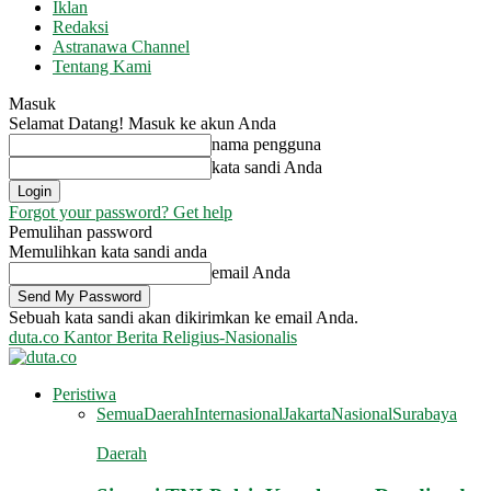
Iklan
Redaksi
Astranawa Channel
Tentang Kami
Masuk
Selamat Datang! Masuk ke akun Anda
nama pengguna
kata sandi Anda
Forgot your password? Get help
Pemulihan password
Memulihkan kata sandi anda
email Anda
Sebuah kata sandi akan dikirimkan ke email Anda.
duta.co
Kantor Berita Religius-Nasionalis
Peristiwa
Semua
Daerah
Internasional
Jakarta
Nasional
Surabaya
Daerah