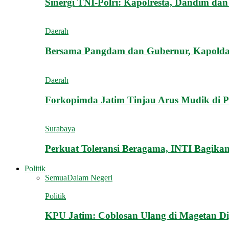
Sinergi TNI-Polri: Kapolresta, Dandim d
Daerah
Bersama Pangdam dan Gubernur, Kapolda
Daerah
Forkopimda Jatim Tinjau Arus Mudik di 
Surabaya
Perkuat Toleransi Beragama, INTI Bagikan
Politik
Semua
Dalam Negeri
Politik
KPU Jatim: Coblosan Ulang di Magetan D