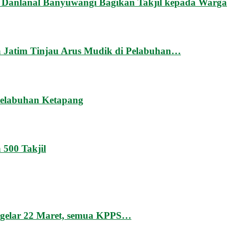
an Danlanal Banyuwangi Bagikan Takjil kepada Warga
 Jatim Tinjau Arus Mudik di Pelabuhan…
Pelabuhan Ketapang
 500 Takjil
igelar 22 Maret, semua KPPS…