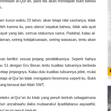
menelaah al-Qur’an, pasti dia akan mendapati bukti bahwa
h.
m kurun waktu 23 tahun, akan tetapi nilai sastranya, tidak
 Oleh karena itu, para ulama’ sepakat bahwa, tidak ada ayat
n ayat yang lain, semua statusnya sama. Padahal, kalau al-
alaman, seiring kebijaksanaan, seiring wawasan, tentu akan
 berfikir sesuai jenjang pendidikannya. Seperti halnya
u S1 dengan Gru Besar, tentu kualitas tulisannya berbeda
ap jenjangnya. Kalau dulu kualitas tulisannya jelek, mulai
tapi al-Qur’an tidak mengalami fenomena seperti itu. Bukti
ng berasal dari Allah SWT.
konteks al-Qur’an itu kitab yang penuh berkah sebagaimana
abun anzalnaahu ilaika mubaarakul liyaddabaruu aayaatihii,
Qur’an ini penuh berkah.