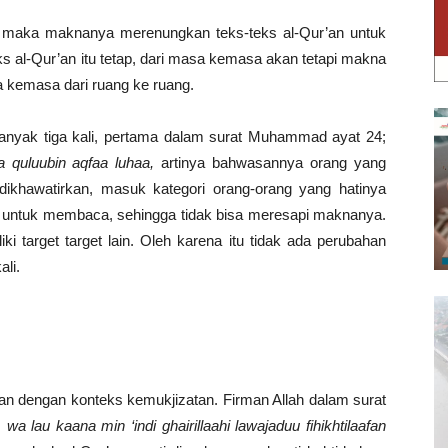
n, maka maknanya merenungkan teks-teks al-Qur’an untuk
ks al-Qur’an itu tetap, dari masa kemasa akan tetapi makna
a kemasa dari ruang ke ruang.
banyak tiga kali, pertama dalam surat Muhammad ayat 24;
 quluubin aqfaa luhaa,
artinya bahwasannya orang yang
dikhawatirkan, masuk kategori orang-orang yang hatinya
us untuk membaca, sehingga tidak bisa meresapi maknanya.
i target target lain. Oleh karena itu tidak ada perubahan
ali.
an dengan konteks kemukjizatan. Firman Allah dalam surat
 wa lau kaana min ‘indi ghairillaahi lawajaduu fihikhtilaafan