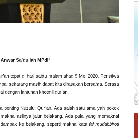
H Anwar Sa’dullah MPdI
*
ur’an tepat di hari sabtu malam ahad 9 Mei 2020. Peristiwa
sampai sekarang masih dapat kita dirasakan bersama. Serasa
asai dengan lantunan khotmil qur’an.
iwa penting Nuzulul Qur’an. Ada salah satu amaliyah pokok
r makna aslinya jalur belakang. Ada pula yang memaknai
u dampak ke belakang, seperti makna kata
fal mudabbiroti