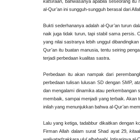
katsiraan
, bahwasanya apabila seseorang itu 
al-Qur’an ini sungguh-sungguh berasal dari Alla
Bukti sederhananya adalah al-Qur’an turun dala
naik juga tidak turun, tapi stabil sama persis.
yang nilai sastranya lebih unggul dibandingka
Qur’an itu buatan manusia, tentu seiring peng
terjadi perbedaan kualitas sastra.
Perbedaan itu akan nampak dari perembangkan
perbedaan tulisan lulusan SD dengan SMP, ata
dan mengalami dinamika atau perkembangan seti
membaik, sampai menjadi yang terbaik. Akan te
inilah yang menunjukkan bahwa al-Qur’an mema
Lalu yang ketiga, tadabbur dikaitkan dengan 
Firman Allah dalam surat Shad ayat 29,
kita
waliyatadzakkara ulul albabaabi.
Intisarinya al-