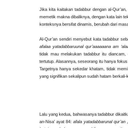
Jika kita kaitakan tadabbur dengan al-Qur’a
memetik makna dibaliknya, dengan kata lain te
konteksnya bersifat dinamis, berubah dari mas
Al-Qur’an sendiri menyebut kata tadabbur se
afalaa yatadabbaruunal qur’aaaaaana am ‘alaa
tidak mau melakukan tadabbur itu diancam, 
tertutup. Alasannya, seseorang itu hanya fok
Targetnya hanya sekedar khatam, tidak memilik
yang signifikan sekalipun sudah hatam berkali-k
Lalu yang kedua, bahwasanya tadabbur dikaitk
an-Nisa’ ayat 84:
afala yatadabbarunal qur’an ,