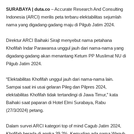
SURABAYA | duta.co
– Accurate Research And Consulting
Indonesia (ARCI) merilis peta terbaru elektabilitas sejumlah
nama yang digadang-gadang maju di Pilgub Jatim 2024.
Direktur ARCI Baihaki Sirajt menyebut nama petahana
Khofifah Indar Parawansa unggul jauh dari nama-nama yang
digadang-gadang akan menantang Ketum PP Muslimat NU di
Pilgub Jatim 2024.
“Elektabilitas Khofifah unggul jauh dari nama-nama lain.
Sampai saat ini usai gelaran Pileg dan Pilpres 2024,
elektabilitas Khofifah tidak tertandingi di Jawa Timur,” kata
Baihaki saat paparan di Hotel Elmi Surabaya, Rabu
(27/3/2024) petang.
Dalam survei ARCI kategori top of mind Cagub Jatim 2024,
Khofifah berada di angka 39,2%. Kemudian ada nama Wagub