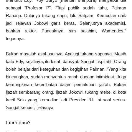
Menurut Edy, Roy Suryo (mantan Menpora) menyebut dia
sebagai “Profesor P”. “Tapi publik sudah tahu, Paiman
Raharjo. Dulunya tukang sapu, lalu Satpam. Kemudian naik
jadi relawan Jokowi garis keras. Selanjutnya akademisi,
bahkan rektor. Puncaknya, sim salabim, Wamendes,”
tegasnya.
Bukan masalah asal-usulnya. Apalagi tukang sapunya. Masih
kata Edy, sejatinya, itu kisah dahsyat. Sangat inspiratif. Orang
boleh belajar dari keteguhan dan kegigihan Paiman. “Yang kita
bincangkan, sudah menyentuh ranah dugaan intimidasi. Juga
kemungkinan keterlibatan dalam pemalsuan ijazah. Bukan
ijazah sembarang orang. Ijazah Jokowi, tukang mebel di kota
kecil Solo yang kemudian jadi Presiden RI. Ini soal serius.
Sangat serius!,” jelasnya.
Intimidasi?