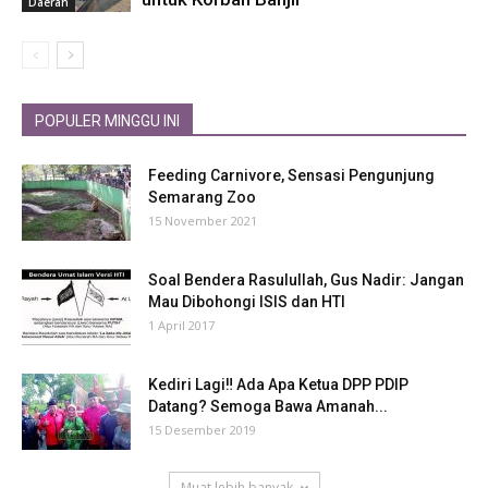
Daerah
POPULER MINGGU INI
Feeding Carnivore, Sensasi Pengunjung
Semarang Zoo
15 November 2021
Soal Bendera Rasulullah, Gus Nadir: Jangan
Mau Dibohongi ISIS dan HTI
1 April 2017
Kediri Lagi‼ Ada Apa Ketua DPP PDIP
Datang? Semoga Bawa Amanah...
15 Desember 2019
Muat lebih banyak