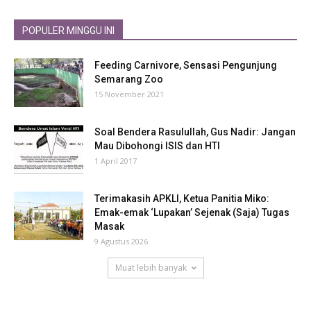
POPULER MINGGU INI
Feeding Carnivore, Sensasi Pengunjung
Semarang Zoo
15 November 2021
Soal Bendera Rasulullah, Gus Nadir: Jangan
Mau Dibohongi ISIS dan HTI
1 April 2017
Terimakasih APKLI, Ketua Panitia Miko:
Emak-emak ‘Lupakan’ Sejenak (Saja) Tugas
Masak
9 Agustus 2026
Muat lebih banyak