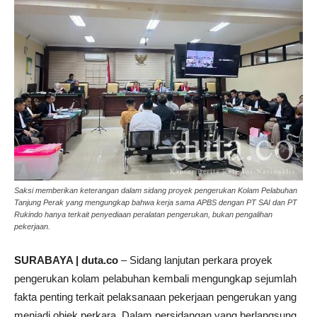
Saksi memberikan keterangan dalam sidang proyek pengerukan Kolam Pelabuhan
Tanjung Perak yang mengungkap bahwa kerja sama APBS dengan PT SAI dan PT
Rukindo hanya terkait penyediaan peralatan pengerukan, bukan pengalihan
pekerjaan.
SURABAYA | duta.co
– Sidang lanjutan perkara proyek
pengerukan kolam pelabuhan kembali mengungkap sejumlah
fakta penting terkait pelaksanaan pekerjaan pengerukan yang
menjadi objek perkara. Dalam persidangan yang berlangsung