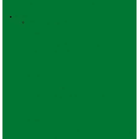
Nenek Ini Ditagih Rp70 Juta,…
Politik
Semua
Dalam Negeri
Politik
BHS Gelar Nobar Piala Dunia,Rumah
Aspirasi Gerindra Jadi Pusat Nobar
Piala…
Politik
BHS Peduli Tebar 120 Sapi Kurban,
Perkuat Silaturahmi dan Dukung
Program…
Politik
PAN Target Tiga Besar di Jatim, Zulhas:
Kami Tiga Kali Dukung…