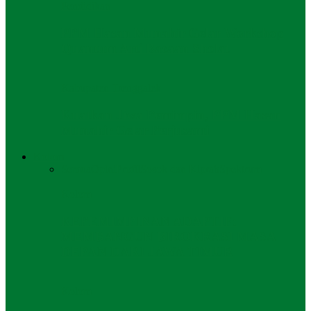
Pendidikan
PPM Hasan Munahir Gelar Workshop
Quantum Arti Bacaan Sholat
Kabupaten Trenggalek
Kuatkan Jiwa Pemimpin, PPM Hasan
Munahir Gelar Perjusami
Kolom
Semua
Opini
Profil
Sosok dan Kiprah
Spektrum
Kolom
KEPEMIMPINAN ADAPTIF:
MEMBANGUN BIROKRASI MASA
DEPAN DARI JAWA TIMUR
Kolom