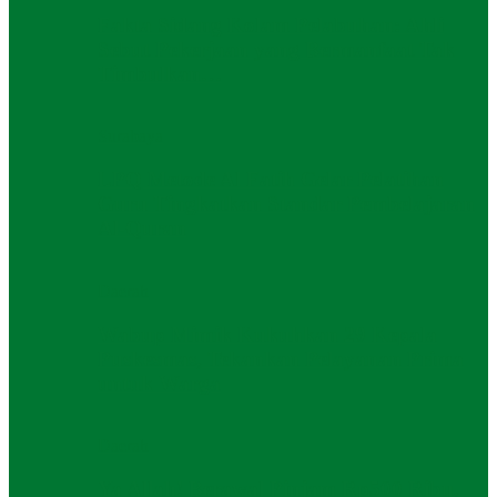
Fakta Sidang Kolam Pelabuhan: Ahli
Sebut Pekerjaan yang Bermanfaat Tak
Timbulkan…
Surabaya
LPQ Metode Al Fatih Gelar Pelatihan
Guru Tingkatkan Standar Pembelajaran
Al-Quran
Daerah
Wabup Mimik Kukuhkan 29 Kepala
Puskesmas, Tekankan Pelayanan Prima
untuk Warga
Daerah
Ya Allah! Berawal Pinjam Rp500 Ribu,