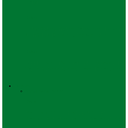
Kerja…
Hukum
Fakta Sidang Kolam Pelabuhan: Laba PT
APBS Tak Dinikmati Individu dan…
Hukum
Dua Laporan Polisi terhadap Advokat Dr
Teguh Suharto Utomo Resmi Dihentikan,
…
Ekonomi
Semua
Bisnis
UMKM
Bisnis
Memasuki Tahap Kedua, Alfamidi
Kembali Salurkan Asupan Protein di Kota
Pasuruan