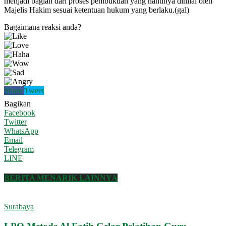
menjadi bagian dari proses pembuktian yang nantinya dinilai oleh
Majelis Hakim sesuai ketentuan hukum yang berlaku.(gal)
Bagaimana reaksi anda?
Share
Tweet
Bagikan
Facebook
Twitter
WhatsApp
Email
Telegram
LINE
BERITA MENARIK LAINNYA
Surabaya