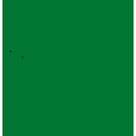
Olahraga Pikiran
Otomotif
Regional Launching New Honda Vario
Evo 160, MPM Honda Jatim Hadirkan…
Religi
Semua
Mutiara Hati
Pondok Pesantren
Pondok Pesantren
Semarak Takbir Obor Warnai Malam
Iduladha di Jati Karangan Trenggalek
Daerah
Tarbiyah Amaliyah, Praktik Mengajar di
PPM Hasan Munahir