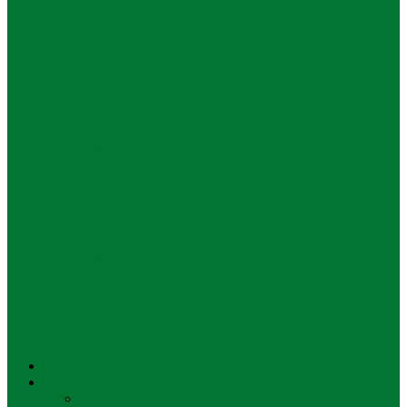
Bisnis
Kolaborasi Kanreg II BKN Surabaya dan
BRI Jemursari Perkuat Layanan ASN
Bisnis
All Pack Surabaya Expo 2026 Diapresiasi
Gubernur Khofifah, Sejak Dulu…
Bisnis
Kadin Jatim Kupas Tuntas Aturan
Kemasan Polos dan Pelarangan Bahan
Tambahan…
UNUSA
Pendidikan
Semua
Kebijakan
Pendidikan Anak Usia