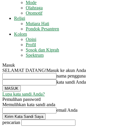
Mode
Olahraga
Otomotif
Religi
Mutiara Hati
Pondok Pesantren
Kolom
Opini
Profil
Sosok dan Kiprah
Spektrum
Masuk
SELAMAT DATANG!
Masuk ke akun Anda
nama pengguna
kata sandi Anda
Lupa kata sandi Anda?
Pemulihan password
Memulihkan kata sandi anda
email Anda
pencarian