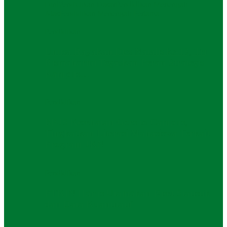
Dini
Pendidikan Dasar
Pendidikan Menengah
Atas
Pendidikan Menengah Pertama
Pendidikan
Unusa Rayakan Dies Natalis ke-13, Tri
Rismaharini Tegaskan Peran Strategis
Kampus…
Pendidikan
BPJS Kesehatan Goes to Campus,
Tingkatkan Literasi Mahasiswa Terkait
Program JKN
Pendidikan
PTKIN Harus Utamakan Riset Statistik
dan Data Kuantitatif