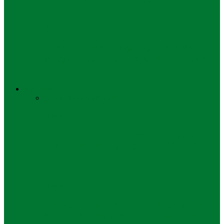
Politik
Pilkada Tidak Langsung, Pakar Nilai
Masyarakat Punya Legitimasi Kuat Ke
DPRD
Keadilan
Semua
Hukum
Kriminal
Hukum
Fakta Sidang Kolam Pelabuhan: Ahli
Sebut Pekerjaan yang Bermanfaat Tak
Timbulkan…
Hukum
Sidang Kolam Pelabuhan Ungkap Tidak
Ada Perbuatan Melawan Hukum dan