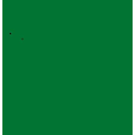
Pendidikan
Gubernur Khofifah : Peserta Lolos SPMB
Segera Daftar Ulang
Gaya Hidup
Semua
Keluarga
Liburan
Mode
Olahraga
Otomotif
Keluarga
Akhir Pekan Makin Seru ! Little Chef
Ajak Anak Berkreasi di…
Keluarga
Sasa Luruskan Sejuta Mitos dalam Satu
Sendok #MSGYangBenar Sehat & Lezat!
Gaya Hidup
HGI City Cup 2026, Angkat Domino Jadi