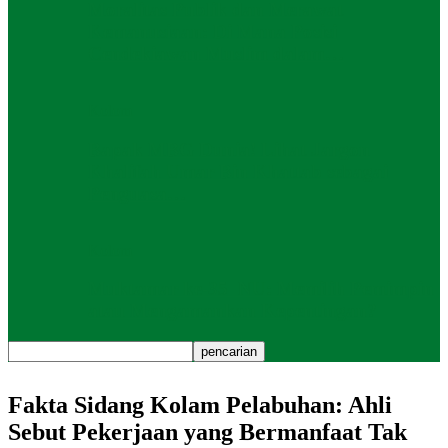
Moralitas Publik dan Merawat
Kemanusiaan: Di Mana Posisi
Cendekiawan Muslim dalam…
Kolom
Bapak MBG Dunia! Lihat Jargon
Khalifah Umar Bin Khattab sebagai
Penguasa…
Kolom
Muktamar ke-35 NU: Memilih Pemimpin
atau Mengamankan Kepentingan?
Fakta Sidang Kolam Pelabuhan: Ahli
Sebut Pekerjaan yang Bermanfaat Tak