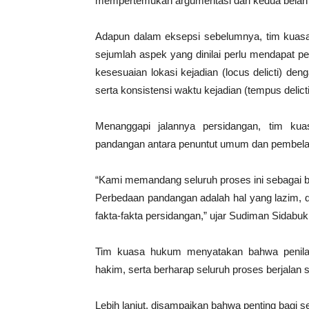
mempertemukan argumentasi dari kedua belah p
Adapun dalam eksepsi sebelumnya, tim kuasa
sejumlah aspek yang dinilai perlu mendapat pe
kesesuaian lokasi kejadian (locus delicti) den
serta konsistensi waktu kejadian (tempus delicti
Menanggapi jalannya persidangan, tim k
pandangan antara penuntut umum dan pembela 
“Kami memandang seluruh proses ini sebagai b
Perbedaan pandangan adalah hal yang lazim, d
fakta-fakta persidangan,” ujar Sudiman Sidabuk
Tim kuasa hukum menyatakan bahwa penilai
hakim, serta berharap seluruh proses berjalan s
Lebih lanjut, disampaikan bahwa penting bagi 