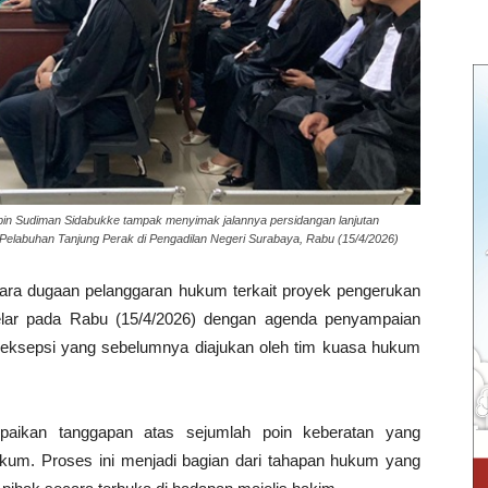
in Sudiman Sidabukke tampak menyimak jalannya persidangan lanjutan
elabuhan Tanjung Perak di Pengadilan Negeri Surabaya, Rabu (15/4/2026)
kara dugaan pelanggaran hukum terkait proyek pengerukan
elar pada Rabu (15/4/2026) dengan agenda penyampaian
eksepsi yang sebelumnya diajukan oleh tim kuasa hukum
aikan tanggapan atas sejumlah poin keberatan yang
kum. Proses ini menjadi bagian dari tahapan hukum yang