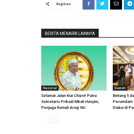
Bagikan
BERITA MENARIK LAINNYA
Nasional
Daerah
Selamat Jalan Kiai Chizni! Putra
Bintang 5 d
Sekretaris Pribadi Mbah Hasyim,
Perumdam T
Penjaga Rumah Arsip NU
Diakui di P