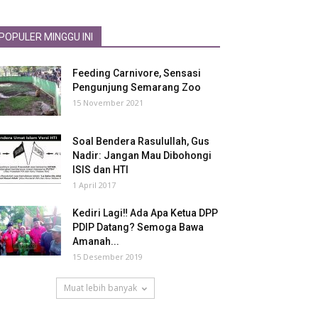
POPULER MINGGU INI
Feeding Carnivore, Sensasi
Pengunjung Semarang Zoo
15 November 2021
Soal Bendera Rasulullah, Gus
Nadir: Jangan Mau Dibohongi
ISIS dan HTI
1 April 2017
Kediri Lagi‼ Ada Apa Ketua DPP
PDIP Datang? Semoga Bawa
Amanah...
15 Desember 2019
Muat lebih banyak