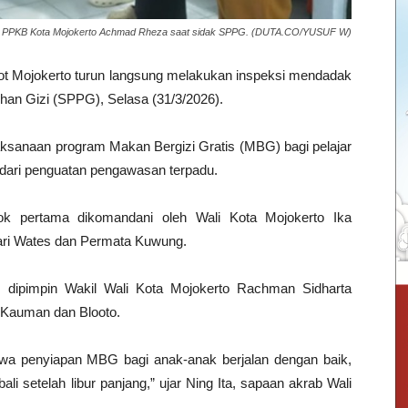
kes PPKB Kota Mojokerto Achmad Rheza saat sidak SPPG. (DUTA.CO/YUSUF W)
ot Mojokerto turun langsung melakukan inspeksi mendadak
an Gizi (SPPG), Selasa (31/3/2026).
aksanaan program Makan Bergizi Gratis (MBG) bagi pelajar
n dari penguatan pengawasan terpadu.
k pertama dikomandani oleh Wali Kota Mojokerto Ika
ri Wates dan Permata Kuwung.
dipimpin Wakil Wali Kota Mojokerto Rachman Sidharta
 Kauman dan Blooto.
wa penyiapan MBG bagi anak-anak berjalan dengan baik,
i setelah libur panjang,” ujar Ning Ita, sapaan akrab Wali