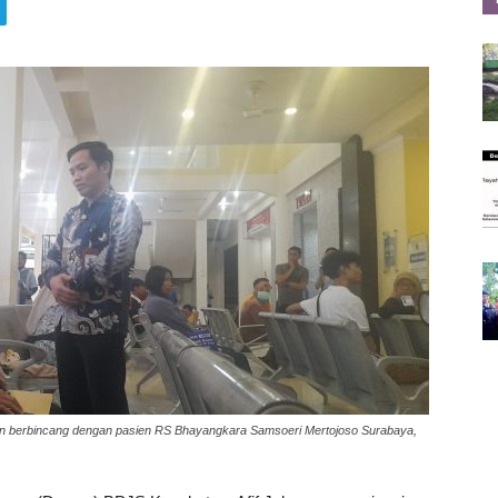
 berbincang dengan pasien RS Bhayangkara Samsoeri Mertojoso Surabaya,