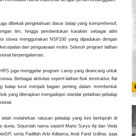
 juga dibekali pengetahuan dasar balap yang komprehensif,
gan tim, hingga pembentukan karakter sebagai atlet
n, para siswa menggunakan NSF100 yang dipadukan dengan
ecepatan dan penguasaan motor. Seluruh program latihan
nasional berpengalaman.
AHRS juga menggelar program camp yang dirancang untuk
wa. Berbagai aktivitas seperti latihan fisik terstruktur, flat
ang balap turut menjadi bagian penting dalam membentuk
n fisik yang diterapkan mengadopsi standar pelatihan pebalap
ional.
telah melahirkan ratusan pebalap yang kini berkiprah di
gga dunia. Sejumlah nama seperti Mario Suryo Aji dan Veda
oGP, serta Fadillah Arbi Aditama, Andi Farid Izdihar, juga