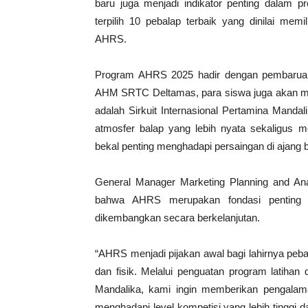
baru juga menjadi indikator penting dalam pr
terpilih 10 pebalap terbaik yang dinilai mem
AHRS.
Program AHRS 2025 hadir dengan pembaruan s
AHM SRTC Deltamas, para siswa juga akan menj
adalah Sirkuit Internasional Pertamina Manda
atmosfer balap yang lebih nyata sekaligus
bekal penting menghadapi persaingan di ajang ba
General Manager Marketing Planning and An
bahwa AHRS merupakan fondasi penting 
dikembangkan secara berkelanjutan.
“AHRS menjadi pijakan awal bagi lahirnya peba
dan fisik. Melalui penguatan program latihan d
Mandalika, kami ingin memberikan pengalam
menghadapi level kompetisi yang lebih tingg