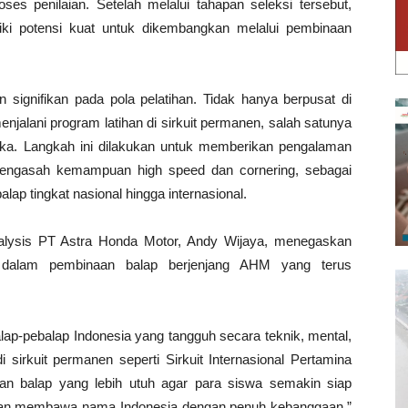
oses penilaian. Setelah melalui tahapan seleksi tersebut,
iliki potensi kuat untuk dikembangkan melalui pembinaan
ignifikan pada pola pelatihan. Tidak hanya berpusat di
alani program latihan di sirkuit permanen, salah satunya
lika. Langkah ini dilakukan untuk memberikan pengalaman
 mengasah kemampuan high speed dan cornering, sebagai
lap tingkat nasional hingga internasional.
alysis PT Astra Honda Motor, Andy Wijaya, menegaskan
dalam pembinaan balap berjenjang AHM yang terus
lap-pebalap Indonesia yang tangguh secara teknik, mental,
i sirkuit permanen seperti Sirkuit Internasional Pertamina
an balap yang lebih utuh agar para siswa semakin siap
i dan membawa nama Indonesia dengan penuh kebanggaan,”