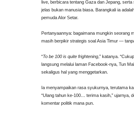
live, berbicara tentang Gaza dan Jepang, ser
jelas bukan manusia biasa. Barangkali ia adala
pemuda Alor Setar.
Pertanyaannya: bagaimana mungkin seorang ma
masih berpikir strategis soal Asia Timur — tanp
“
To be 100 is quite frightening
,” katanya. “Cuku
langsung melalui laman Facebook-nya, Tun Ma
sekaligus hal yang menggetarkan.
Ia menyampaikan rasa syukurnya, terutama ka
“Ulang tahun ke-100… terima kasih,” ujarnya, d
komentar politik mana pun.