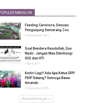
POPULER MINGGU INI
Feeding Carnivore, Sensasi
Pengunjung Semarang Zoo
15 November 2021
Soal Bendera Rasulullah, Gus
Nadir: Jangan Mau Dibohongi
ISIS dan HTI
1 April 2017
Kediri Lagi‼ Ada Apa Ketua DPP
PDIP Datang? Semoga Bawa
Amanah...
15 Desember 2019
Muat lebih banyak