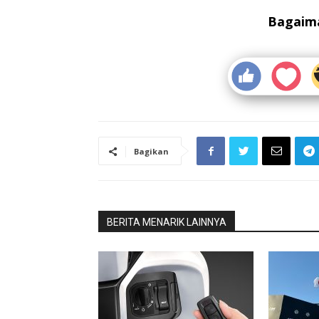
Bagaima
Bagikan
BERITA MENARIK LAINNYA