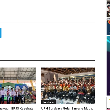
Surabaya
hawatir! BPJS Kesehatan
UPH Surabaya Gelar Bincang Muda: