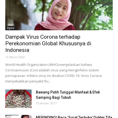
Opini
Dampak Virus Corona terhadap
Perekonomian Global Khususnya di
Indonesia
12 Maret 2020
World Health Organization (WHO) menjelaskan bahwa
Coronaviruses (Cov) adalah virus yang menginfeksi sistem
pernapasan. Infeksi virus ini disebut COVID-19. Virus Corona
menyebabkan penyakit flu...
Bawang Putih Tunggal Manfaat & Efek
Samping Bagi Tubuh
15 Januari 2017
MERINDING! Baca ‘Surat Terbuka’ Dokter Tifa