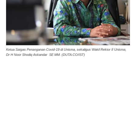
Ketua Satgas Penanganan Covid-19 di Unisma, sekaligus Wakil Rektor II Unisma,
Dr H Noor Shodiq Askandar SE MM. (DUTA.CO/IST)