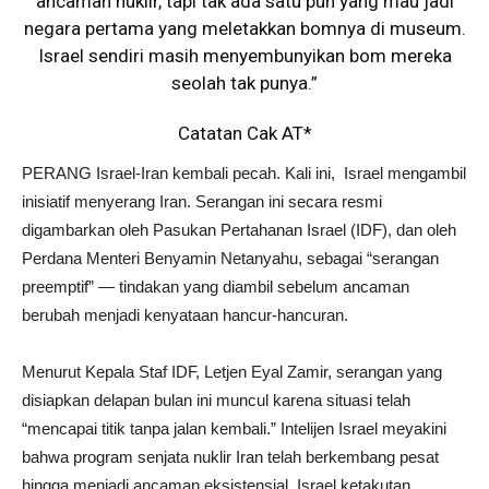
ancaman nuklir, tapi tak ada satu pun yang mau jadi
negara pertama yang meletakkan bomnya di museum.
Israel sendiri masih menyembunyikan bom mereka
seolah tak punya.”
Catatan Cak AT*
PERANG Israel-Iran kembali pecah. Kali ini, Israel mengambil
inisiatif menyerang Iran. Serangan ini secara resmi
digambarkan oleh Pasukan Pertahanan Israel (IDF), dan oleh
Perdana Menteri Benyamin Netanyahu, sebagai “serangan
preemptif” — tindakan yang diambil sebelum ancaman
berubah menjadi kenyataan hancur-hancuran.
Menurut Kepala Staf IDF, Letjen Eyal Zamir, serangan yang
disiapkan delapan bulan ini muncul karena situasi telah
“mencapai titik tanpa jalan kembali.” Intelijen Israel meyakini
bahwa program senjata nuklir Iran telah berkembang pesat
hingga menjadi ancaman eksistensial. Israel ketakutan