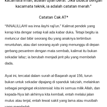
kacamata iman, adalah ujian berat. Jika dibaca dengan
kacamata teknik, ia adalah catatan merah.”
Catatan Cak AT*
“INNALILLAHI wa inna ilayhi raji’un.” Kalimat pendek yang
kerap kita dengar setiap kali ada kabar duka. Tetapi begitu ia
meluncur dari bibir seorang ibu yang anaknya tertimbun
reruntuhan, atau dari seorang ayah yang menunggu di depan
gerbang pesantren dengan mata sembab, kalimat itu bukan
sekadar lafaz; ia berubah menjadi jerit pilu yang membelah
dada.
Ayat ini, tercatat dalam surah al-Baqarah ayat 156, turun
bukan untuk sekadar dipajang di spanduk takziah, melainkan
sebagai pengingat eksistensial: kita ini semua milik Allah, dan
kepada-Nya lah akhirnya kita kembali, entah melalui jalan
mulus atau terjal, entah lewat sakit yang lama atau musibah
yang mendadak.