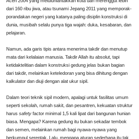
Aceh 2004 yang meluluhlantakkan kota dan merenggut lebih
dari 160 ribu jiwa, atau tsunami Jepang 2011 yang memporak-
porandakan negeri yang katanya paling disiplin konstruksi di
dunia, musibah selalu punya tiga wajah: duka, kesabaran, dan
pelajaran.
Namun, ada garis tipis antara menerima takdir dan menutup
mata dari kelalaian manusia. Takdir Allah itu absolut, tapi
ketidaktelitian dalam konstruksi gedung jelas bukan bagian
dari takdir, melainkan keteledoran yang bisa dihitung dengan
kalkulator dan diuji dengan alat ukur sipil.
Dalam teori teknik sipil modern, apalagi untuk fasilitas umum
seperti sekolah, rumah sakit, dan pesantren, kekuatan struktur
harus
safety
factor minimal 1,5 kali lipat dari bangunan hunian
biasa. Mengapa? Karena gedung itu bukan sekadar tembok
dan semen, melainkan rumah bagi nyawa-nyawa yang
berkumpul serentak. Lalu, mengapa aturan sederhana itu tak