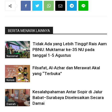
BERITA MENARIK LAINNYA
Tidak Ada yang Lebih Tinggi! Rais Aam
PBNU: Muktamar ke-35 NU pada
tanggal 1-5 Agustus
Nasional
Filsafat, Al-Azhar dan Merawat Akal
yang “Terbuka”
Kolom
Kesalahpahaman Antar Sopir di Jalur
Babat–Surabaya Diselesaikan Secara
Damai
Daerah