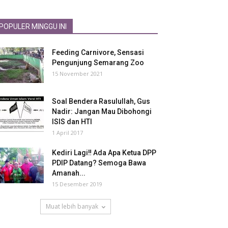
POPULER MINGGU INI
Feeding Carnivore, Sensasi
Pengunjung Semarang Zoo
15 November 2021
Soal Bendera Rasulullah, Gus
Nadir: Jangan Mau Dibohongi
ISIS dan HTI
1 April 2017
Kediri Lagi‼ Ada Apa Ketua DPP
PDIP Datang? Semoga Bawa
Amanah...
15 Desember 2019
Muat lebih banyak