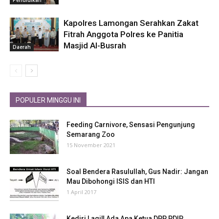
Kapolres Lamongan Serahkan Zakat
Fitrah Anggota Polres ke Panitia
Masjid Al-Busrah
Daerah
POPULER MINGGU INI
Feeding Carnivore, Sensasi Pengunjung
Semarang Zoo
15 November 2021
Soal Bendera Rasulullah, Gus Nadir: Jangan
Mau Dibohongi ISIS dan HTI
1 April 2017
Kediri Lagi‼ Ada Apa Ketua DPP PDIP