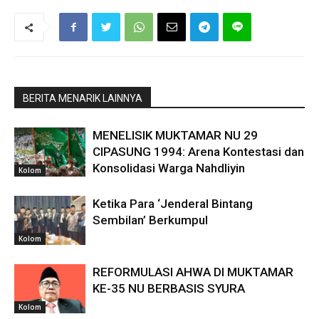
BERITA MENARIK LAINNYA
MENELISIK MUKTAMAR NU 29
CIPASUNG 1994: Arena Kontestasi dan
Konsolidasi Warga Nahdliyin
Kolom
Ketika Para ‘Jenderal Bintang
Sembilan’ Berkumpul
Kolom
REFORMULASI AHWA DI MUKTAMAR
KE-35 NU BERBASIS SYURA
Kolom