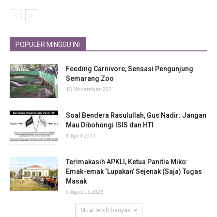
POPULER MINGGU INI
Feeding Carnivore, Sensasi Pengunjung
Semarang Zoo
15 November 2021
Soal Bendera Rasulullah, Gus Nadir: Jangan
Mau Dibohongi ISIS dan HTI
1 April 2017
Terimakasih APKLI, Ketua Panitia Miko:
Emak-emak ‘Lupakan’ Sejenak (Saja) Tugas
Masak
9 Agustus 2026
Muat lebih banyak