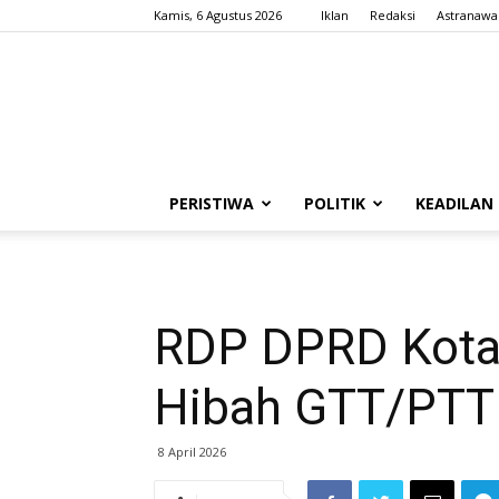
Kamis, 6 Agustus 2026
Iklan
Redaksi
Astranawa
PERISTIWA
POLITIK
KEADILAN
RDP DPRD Kota
Hibah GTT/PTT
8 April 2026