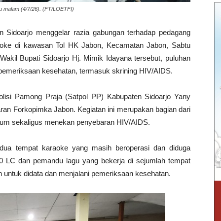
u malam (4/7/26). (FT/LOETFI)
 Sidoarjo menggelar razia gabungan terhadap pedagang
raoke di kawasan Tol HK Jabon, Kecamatan Jabon, Sabtu
Wakil Bupati Sidoarjo Hj. Mimik Idayana tersebut, puluhan
pemeriksaan kesehatan, termasuk skrining HIV/AIDS.
olisi Pamong Praja (Satpol PP) Kabupaten Sidoarjo Yany
ran Forkopimka Jabon. Kegiatan ini merupakan bagian dari
mum sekaligus menekan penyebaran HIV/AIDS.
dua tempat karaoke yang masih beroperasi dan diduga
100 LC dan pemandu lagu yang bekerja di sejumlah tempat
 untuk didata dan menjalani pemeriksaan kesehatan.