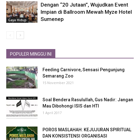
Dengan “20 Jutaan”, Wujudkan Event
Impian di Ballroom Mewah Myze Hotel
Sumenep
Gaya Hidup
POPULER MINGGU INI
Feeding Carnivore, Sensasi Pengunjung
Semarang Zoo
15 November 2021
Soal Bendera Rasulullah, Gus Nadir: Jangan
Mau Dibohongi ISIS dan HTI
1 April 2017
POROS MASLAHAH: KEJUJURAN SPIRITUAL
DAN KONSISTENSI ORGANISASI