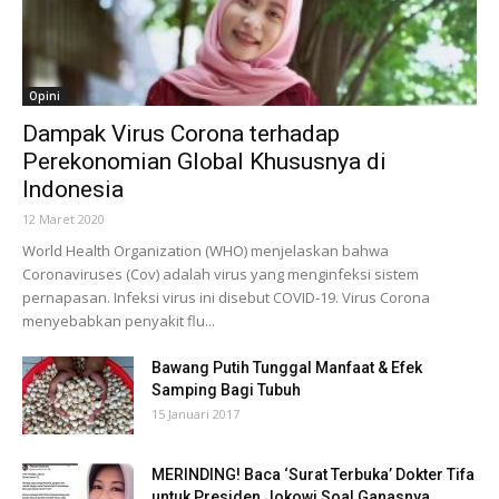
Opini
Dampak Virus Corona terhadap
Perekonomian Global Khususnya di
Indonesia
12 Maret 2020
World Health Organization (WHO) menjelaskan bahwa
Coronaviruses (Cov) adalah virus yang menginfeksi sistem
pernapasan. Infeksi virus ini disebut COVID-19. Virus Corona
menyebabkan penyakit flu...
Bawang Putih Tunggal Manfaat & Efek
Samping Bagi Tubuh
15 Januari 2017
MERINDING! Baca ‘Surat Terbuka’ Dokter Tifa
untuk Presiden Jokowi Soal Ganasnya...