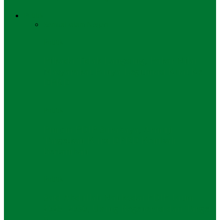
Politik
Semua
Dalam Negeri
Politik
Pilkada Tidak Langsung, Pakar Nilai
Masyarakat Punya Legitimasi Kuat Ke
DPRD
Politik
Pimpin PDIP Surabaya, Armuji
Targetkan Kursi DPRD Kembali
Bertambah
Politik
Said Abdullah Nahkodai PDIP Jatim
2025–2030, Usung Regenerasi dan Target
5…