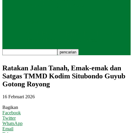
kembali ke Qanun Asasi
Kolom
Tolak BOP dan Barter Tarif Import AS
dengan Derita Rakyat Palestina
Ratakan Jalan Tanah, Emak-emak dan
Satgas TMMD Kodim Situbondo Guyub
Gotong Royong
16 Februari 2026
Bagikan
Facebook
Twitter
WhatsApp
Email