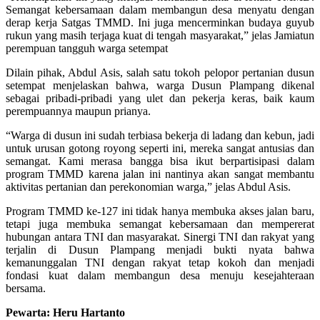
Semangat kebersamaan dalam membangun desa menyatu dengan
derap kerja Satgas TMMD. Ini juga mencerminkan budaya guyub
rukun yang masih terjaga kuat di tengah masyarakat,” jelas Jamiatun
perempuan tangguh warga setempat
Dilain pihak, Abdul Asis, salah satu tokoh pelopor pertanian dusun
setempat menjelaskan bahwa, warga Dusun Plampang dikenal
sebagai pribadi-pribadi yang ulet dan pekerja keras, baik kaum
perempuannya maupun prianya.
“Warga di dusun ini sudah terbiasa bekerja di ladang dan kebun, jadi
untuk urusan gotong royong seperti ini, mereka sangat antusias dan
semangat. Kami merasa bangga bisa ikut berpartisipasi dalam
program TMMD karena jalan ini nantinya akan sangat membantu
aktivitas pertanian dan perekonomian warga,” jelas Abdul Asis.
Program TMMD ke-127 ini tidak hanya membuka akses jalan baru,
tetapi juga membuka semangat kebersamaan dan mempererat
hubungan antara TNI dan masyarakat. Sinergi TNI dan rakyat yang
terjalin di Dusun Plampang menjadi bukti nyata bahwa
kemanunggalan TNI dengan rakyat tetap kokoh dan menjadi
fondasi kuat dalam membangun desa menuju kesejahteraan
bersama.
Pewarta: Heru Hartanto