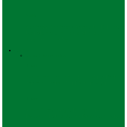
Politik
Konferda-Konfercab Serentak PDIP Jatim
Jadi Momentum Konsolidasi dan
Penguatan Ideologi
Keadilan
Semua
Hukum
Kriminal
Hukum
Bos Penerbit Musik Jalani Sidang Perkara
Pelecehan Seksual di PN Surabaya
Hukum
Kasus “Pesta Gay”, Kuasa Hukum
Tegaskan Fokus Utama Kesehatan Para
Terdakwa,…