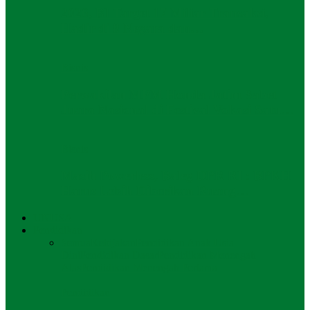
2026, BI Target 17 Miliar Transaksi,
Hadir di 8 Negara dan…
Bisnis
Perwakilan MPM Honda Jatim Sabet
Juara Nasional di Festival Vokasi Satu…
Bisnis
Masih Powerless, Baleg DPR RI : BPKH
Harus Lebih Diberikan Ruang…
UNUSA
Pendidikan
Semua
Kebijakan
Pendidikan Anak Usia
Dini
Pendidikan Dasar
Pendidikan Menengah
Atas
Pendidikan Menengah Pertama
Pendidikan