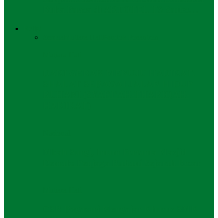
Buka Puasa di ARTOTEL TS Suites…
Religi
Semua
Mutiara Hati
Pondok Pesantren
Mutiara Hati
DARI GERAK MENUJU HADIRAT:
SHALAT SEBAGAI JALAN HIDUP
RUHANI (SYARI’AH-THARIQAH-
HAKIKAT)
Nasional
Mbah Surgi, Imam Pertama Masjid
Demak: Penjaga Ruhani Sejarah Besar
Mutiara Hati
CSR Bogasari Mengajar Khusus SMK