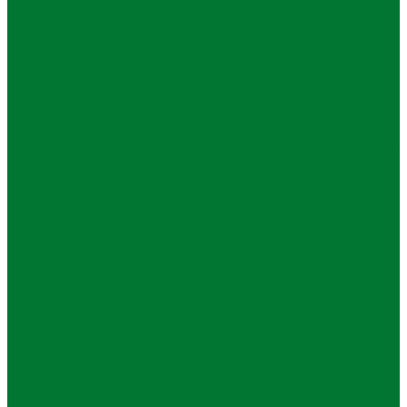
Ratakan Jalan Tanah, Emak-emak dan
Satgas TMMD Kodim Situbondo Guyub
Gotong…
Daerah
Musyawarah Keluarga Bani Walisongo di
Pakamban Sumenep, Apa yang Dibahas?
Daerah
Ambil Spirit Pengabdian dan
Keteladanan, Gelar Bedah Buku Cahaya
Sang Kiai
Daerah
Didominasi Generasi Muda, PKB Jatim
Siapkan Strategi Politik Baru ‎