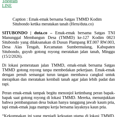
Telegram
LINE
Caption : Emak-emak bersama Satgas TMMD Kodim
Situbondo ketika meratakan tanah (Heru/duta.co)
SITUBONDO | duta.co –
Emak-emak bersama Satgas TNI
Manunggal Membangun Desa (TMMD) ke-127 Kodim 0823
Situbondo yang dilaksanakan di Dusun Plampang RT.007 RW.003,
Desa Alas Tengah, Kecamatan Sumbermalang, Kabupaten
Situbondo, guyub gotong royong meratakan jalan tanah, Minggu
(15/2/2026).
Di lokasi pemerataan jalan TMMD, emak-emak bersama Satgas
TMMD gotong royong tanpa membedakan pekerjaan. Emak-emak
dengan penuh semangat turun tangan membawa cangkul untuk
merapikan dan meratakan kembali tanah agar jalan lebih padat dan
rapi.
Peran emak-emak tampak begitu menonjol ketimbang peran bapak-
bapak saat gotong royong di lokasi TMMD. Mereka, menunjukkan
bahwa pembangunan desa bukan hanya tanggung jawab kaum pria,
tapi emak-emak juga mampu kerja bersama layaknya kaun pria.
“Kekompakan ini yang menjadi kekuatan utama di lokasi TMMD.