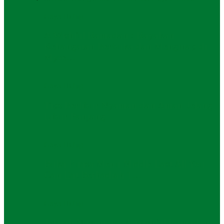
Gaya Hidup
A Wishful Ramadan : Rayakan
Kehangatan Berbuka dan Menginap di
Myze…
Gaya Hidup
Tips Berlibur Nyaman dan Aman Jelang
Libur Panjang
Gaya Hidup
Buka Puasa Menu Middle East All You
Can Eat Berhadiah 1…
Gaya Hidup
Jelajah Nusantara: A Wishful Ramadan