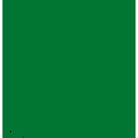
Indonesia Cetak Sejarah, Tim Labmino
UI Jadi SFT Global Ambassador
Pendidikan
Softbrain Engineer, jadikan Yusak Ansori
sebagai Guru Besar Manajemen Unusa
Pendidikan
Ibu dan Anak Wisuda Bareng di Unesa,
Saling Dukung untuk Meraih…
Pendidikan
Arjunu Award 2026, Bentuk Apresiasi
Kerja Sunyi Pengelola Jurnal PTNU
Gaya Hidup
Semua
Keluarga
Liburan
Mode
Olahraga
Otomotif