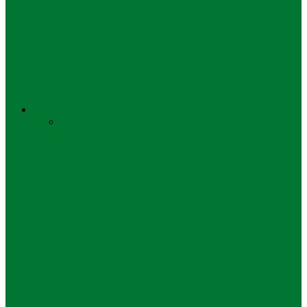
Diikuti 250 Siswa dan Guru
Pendidikan
Kreatif dan Mandiri, Santri PP Modern
Hasan Munahir Gelar Pagelaran Seni…
Kolom
Semua
Opini
Profil
Sosok dan Kiprah
Spektrum
Kolom
Astaga Guru Agama
Kolom
Melintasi Lorong Sejarah
Kolom
“Tebuireng Institute” Serukan NU