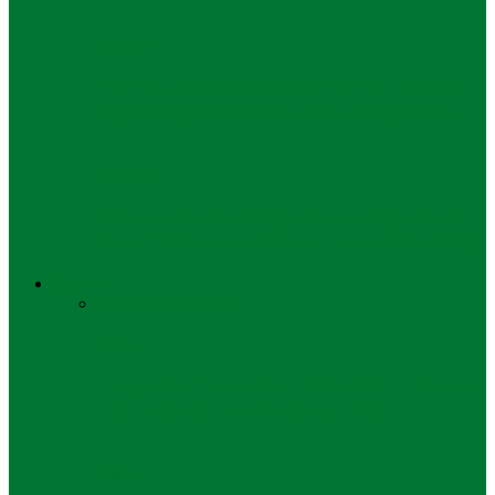
Hukum
Kejati Jatim Tahan Direktur PT Buana
Jaya Surya Kasus Korupsi Pengadaan…
Hukum
Kuasa Hukum Nany Widjaja Tegaskan
Akan Menempuh Upaya Hukum Banding
Ekonomi
Semua
Bisnis
UMKM
Bisnis
Imlek dan Ramadan, Pertamina Tambah
Lebih Dari 1 Juta Tabung LPG…
Bisnis