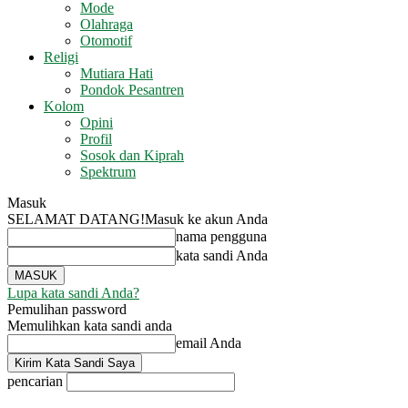
Mode
Olahraga
Otomotif
Religi
Mutiara Hati
Pondok Pesantren
Kolom
Opini
Profil
Sosok dan Kiprah
Spektrum
Masuk
SELAMAT DATANG!
Masuk ke akun Anda
nama pengguna
kata sandi Anda
Lupa kata sandi Anda?
Pemulihan password
Memulihkan kata sandi anda
email Anda
pencarian