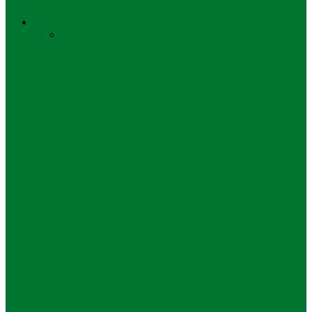
Politik
Semua
Dalam Negeri
Peristiwa
Ketua PKS Jatim Dampingi Presiden PKS
Sowan ke Rembang
Peristiwa
Presiden PKS Apresiasi Penurunan
Kemiskinan Ekstrem di Jatim
Politik
KPU Jatim: Coblosan Ulang di Magetan
Digelar 22 Maret, semua KPPS…
Dalam Negeri