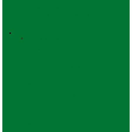
Kecelakaan Motor, Bendahara Umum
Partai Demokrat, Renville Antonio
Meninggal Dunia
Keadilan
Semua
Hukum
Kriminal
Keadilan
Berkat Bukti CCTV, Dua Pelaku
Curanmor Berhasil Ditangkap
Hukum
Sengketa Tanah di Babat Jerawat
Surabaya, Tergugat Hadirkan Saksi
Fakta di…
Hukum