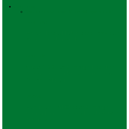
Gaya Hidup
Semua
Keluarga
Liburan
Mode
Olahraga
Otomotif
Gaya Hidup
Waron Hospital Fokus pada Perawatan
Perempuan dan Anak
Gaya Hidup
Artotel TS Suites Surabaya Hadirkan
Keragaman Seni Kontemporer Lewat
Pameran Madya…
Otomotif
Komunitas HAI Chapter Surabaya
Warnai Launching New Honda ADV160
di Surabaya