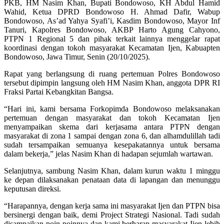
PKB, HM Nasim Khan, Bupati Bondowoso, KH Abdul Hamid
Wahid, Ketua DPRD Bondowoso H. Ahmad Dafir, Wabup
Bondowoso, As’ad Yahya Syafi’i, Kasdim Bondowoso, Mayor Inf
Tanuri, Kapolres Bondowoso, AKBP Harto Agung Cahyono,
PTPN 1 Regional 5 dan pihak terkait lainnya menggelar rapat
koordinasi dengan tokoh masyarakat Kecamatan Ijen, Kabuapten
Bondowoso, Jawa Timur, Senin (20/10/2025).
Rapat yang berlangsung di ruang pertemuan Polres Bondowoso
tersebut dipimpin langsung oleh HM Nasim Khan, anggota DPR RI
Fraksi Partai Kebangkitan Bangsa.
“Hari ini, kami bersama Forkopimda Bondowoso melaksanakan
pertemuan dengan masyarakat dan tokoh Kecamatan Ijen
menyampaikan skema dari kerjasama antara PTPN dengan
masyarakat di zona 1 sampai dengan zona 6, dan alhamdulillah tadi
sudah tersampaikan semuanya kesepakatannya untuk bersama
dalam bekerja,” jelas Nasim Khan di hadapan sejumlah wartawan.
Selanjutnya, sambung Nasim Khan, dalam kurun waktu 1 minggu
ke depan dilaksanakan penataan data di lapangan dan menunggu
keputusan direksi.
“Harapannya, dengan kerja sama ini masyarakat Ijen dan PTPN bisa
bersinergi dengan baik, demi Project Strategi Nasional. Tadi sudah
disampaikan poin-poinnya dan kami berharap masyarakat Ijen lebih