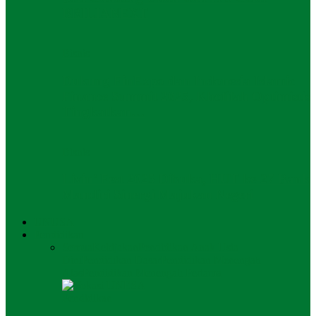
BRILIANEXT
Bisnis
Dukung FinExpo dan Indonesia Islamic
Finance Summit 2025, Khofifah Optimistis
Tingkatkan…
Bisnis
Livin’ Fest 2025 Dibuka, HUT ke-27 Bank
Mandiri Sinergi Majukan Negeri
UNUSA
Pendidikan
Semua
Kebijakan
Pendidikan Anak Usia
Dini
Pendidikan Dasar
Pendidikan Menengah
Atas
Pendidikan Menengah Pertama
Pendidikan