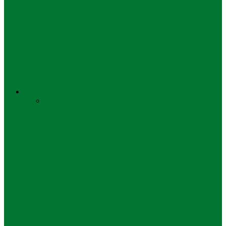
Kreatif dan Mandiri, Santri PP Modern
Hasan Munahir Gelar Pagelaran Seni…
Pendidikan
Rihlah Tarbawiyah! PPM Hasan Munahir
Menyatukan Ilmu dengan Alam
Kolom
Semua
Opini
Profil
Sosok dan Kiprah
Spektrum
Kolom
Jumlah Pramuka Indonesia Mayoritas di
Dunia, Harusnya Perannya Maksimal
Kolom
Wow! Emas 3,5 Ton