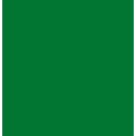
Lokal Go Digital! Fakultas Vokasi
UNESA dan BRIDA Jatim Kolaborasi
Kembangkan…
Pendidikan
Beri Kuliah Umum di Unesa 5 Magetan,
SBY Ajak Civitas Jadi…
Pendidikan
Wadahi yang Tidak Mampu! IAIN
Pontianak Perluas Kerjasama
Internasional
Pendidikan
Dosen FK Unair Latih Dokter Umum dan
Bidan Mendiagnosa Secara Tepat…