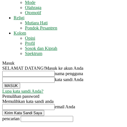
Mode
Olahraga
Otomotif
Religi
Mutiara Hati
Pondok Pesantren
Kolom
Opini
Profil
Sosok dan Kiprah
Spektrum
Masuk
SELAMAT DATANG!
Masuk ke akun Anda
nama pengguna
kata sandi Anda
Lupa kata sandi Anda?
Pemulihan password
Memulihkan kata sandi anda
email Anda
pencarian