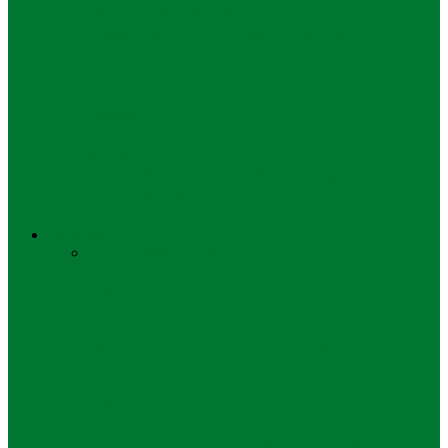
Vonis Lebih Ringan, Eks Kadis
Peternakan Lamongan Divonis 1 Tahun
2…
Hukum
Majelis Hakim Pertimbangkan Itikad
Baik, Vonis Davis Lebih Ringan!
Kerugian Negara…
Ekonomi
Semua
Bisnis
UMKM
Bisnis
CMSE 2025 Digelar, Usung Tema Pasar
Modal untuk Rakyat, Satu Pasar…
Bisnis
BRI Gandeng Unair dan ITS Gelar