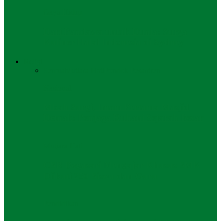
Gaya Hidup
Dari Pandawa untuk Dunia: Surga
Kuliner Halal Indonesia di Sydney
Religi
Semua
Mutiara Hati
Pondok Pesantren
Nasional
Mbah Surgi, Imam Pertama Masjid
Demak: Penjaga Ruhani Sejarah Besar
Mutiara Hati
CSR Bogasari Mengajar Khusus SMK
Diikuti 250 Siswa dan Guru
Pendidikan