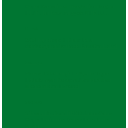
Rapat Koordinasi Warga Ijen dengan
PTPN, Ini Kata Anggota DPR RI…
Daerah
SDN Ngadirejo 1 Tutur Ikuti
Pembelajaran Berbasis Kearifan Lokal
Surabaya
Merasa Dibohongi! LaNyalla Tegur
Pelindo agar Percepat Pertumbuhan
Ekonomi dan Investasi
Surabaya
6 Perda Dicabut! DPRD Jatim Gelar
Rapat Paripurna Bahas Pencabutan
Enam…