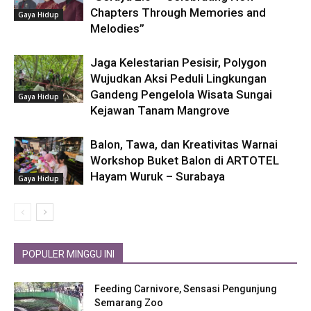
Chapters Through Memories and
Gaya Hidup
Melodies”
Jaga Kelestarian Pesisir, Polygon
Wujudkan Aksi Peduli Lingkungan
Gandeng Pengelola Wisata Sungai
Gaya Hidup
Kejawan Tanam Mangrove
Balon, Tawa, dan Kreativitas Warnai
Workshop Buket Balon di ARTOTEL
Hayam Wuruk – Surabaya
Gaya Hidup
POPULER MINGGU INI
Feeding Carnivore, Sensasi Pengunjung
Semarang Zoo