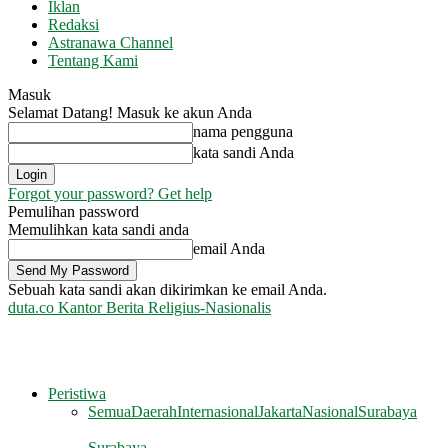
Iklan
Redaksi
Astranawa Channel
Tentang Kami
Masuk
Selamat Datang! Masuk ke akun Anda
nama pengguna
kata sandi Anda
Forgot your password? Get help
Pemulihan password
Memulihkan kata sandi anda
email Anda
Sebuah kata sandi akan dikirimkan ke email Anda.
duta.co
Kantor Berita Religius-Nasionalis
Peristiwa
Semua
Daerah
Internasional
Jakarta
Nasional
Surabaya
Surabaya