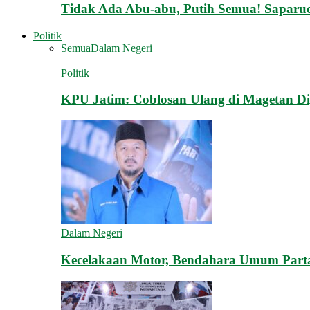
Tidak Ada Abu-abu, Putih Semua! Saparu
Politik
Semua
Dalam Negeri
Politik
KPU Jatim: Coblosan Ulang di Magetan D
Dalam Negeri
Kecelakaan Motor, Bendahara Umum Partai