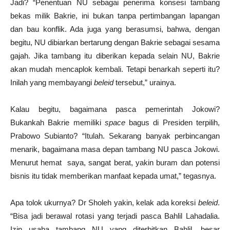
Jadi? “Penentuan NU sebagai penerima konsesi tambang
bekas milik Bakrie, ini bukan tanpa pertimbangan lapangan
dan bau konflik. Ada juga yang berasumsi, bahwa, dengan
begitu, NU dibiarkan bertarung dengan Bakrie sebagai sesama
gajah. Jika tambang itu diberikan kepada selain NU, Bakrie
akan mudah mencaplok kembali. Tetapi benarkah seperti itu?
Inilah yang membayangi
beleid
tersebut,” urainya.
Kalau begitu, bagaimana pasca pemerintah Jokowi?
Bukankah Bakrie memiliki
space
bagus di Presiden terpilih,
Prabowo Subianto? “Itulah. Sekarang banyak perbincangan
menarik, bagaimana masa depan tambang NU pasca Jokowi.
Menurut hemat saya, sangat berat, yakin buram dan potensi
bisnis itu tidak memberikan manfaat kepada umat,” tegasnya.
Apa tolok ukurnya? Dr Sholeh yakin, kelak ada koreksi
beleid
.
“Bisa jadi berawal rotasi yang terjadi pasca Bahlil Lahadalia.
Izin usaha tambang NU yang diterbitkan Bahlil, besar