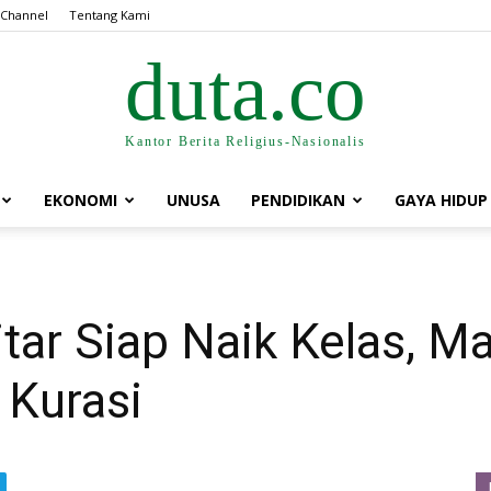
 Channel
Tentang Kami
duta.co
Kantor Berita Religius-Nasionalis
EKONOMI
UNUSA
PENDIDIKAN
GAYA HIDUP
itar Siap Naik Kelas, M
 Kurasi