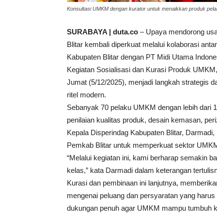
Konsultasi UMKM dengan kurator untuk menaikkan produk pelak
SURABAYA | duta.co
– Upaya mendorong usah
Blitar kembali diperkuat melalui kolaborasi an
Kabupaten Blitar dengan PT Midi Utama Indones
Kegiatan Sosialisasi dan Kurasi Produk UMKM,
Jumat (5/12/2025), menjadi langkah strategis 
ritel modern.
Sebanyak 70 pelaku UMKM dengan lebih dari 10
penilaian kualitas produk, desain kemasan, per
Kepala Disperindag Kabupaten Blitar, Darmadi
Pemkab Blitar untuk memperkuat sektor UMKM
“Melalui kegiatan ini, kami berharap semakin
kelas,” kata Darmadi dalam keterangan tertulis
Kurasi dan pembinaan ini lanjutnya, memberik
mengenai peluang dan persyaratan yang harus 
dukungan penuh agar UMKM mampu tumbuh ku